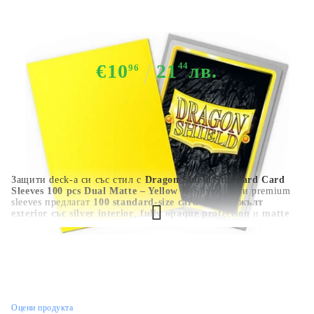
за карти 100 броя Dual матирани -
Yellow & Silver
€10
21
44
лв.
96
Защити deck-а си със стил с
Dragon Shield Standard Card
Sleeves 100 pcs Dual Matte – Yellow & Silver
. Тези premium
sleeves предлагат
100 standard-size card sleeves
,
жълт
exterior със silver interior
,
fully opaque protection
и
matte
Dual texture
за smooth shuffle усещане. Подходящи са за
Magic: The Gathering, Pokémon, Disney Lorcana, Flesh and
Blood, One Piece Card Game и други standard-size TCG deck-
ове.
HGC1424
0.200
кг
Оцени продукта