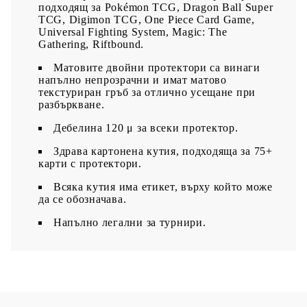
подходящ за Pokémon TCG, Dragon Ball Super
TCG, Digimon TCG, One Piece Card Game,
Universal Fighting System, Magic: The
Gathering, Riftbound.
Матовите двойни протектори са винаги
напълно непрозрачни и имат матово
текстуриран гръб за отлично усещане при
разбъркване.
Дебелина 120 μ за всеки протектор.
Здрава картонена кутия, подходяща за 75+
карти с протектори.
Всяка кутия има етикет, върху който може
да се обозначава.
Напълно легални за турнири.