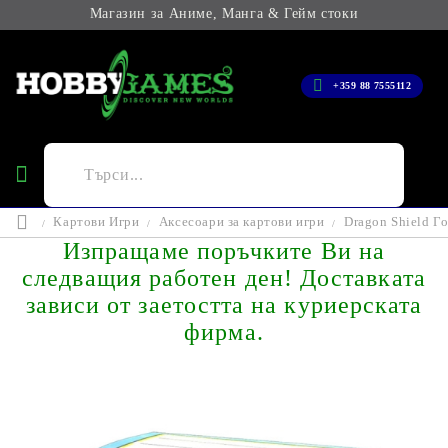
Магазин за Аниме, Манга & Гейм стоки
+359 88 7555112
Картови Игри
Аксесоари за картови игри
Dragon Shield Го
Изпращаме поръчките Ви на
следващия работен ден! Доставката
зависи от заетостта на куриерската
фирма.