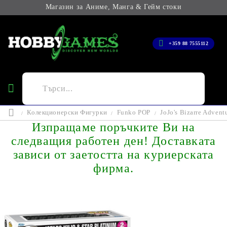
Магазин за Аниме, Манга & Гейм стоки
+359 88 7555112
Колекционерски Фигурки
Funko POP
JoJo's Bizarre Adven
Изпращаме поръчките Ви на
следващия работен ден! Доставката
зависи от заетостта на куриерската
фирма.