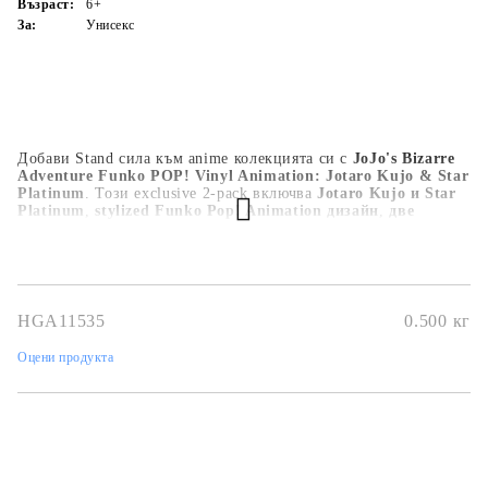
Възраст:
6+
За:
Унисекс
Добави Stand сила към anime колекцията си с
JoJo's Bizarre
Adventure Funko POP! Vinyl Animation: Jotaro Kujo & Star
Platinum
. Този exclusive 2-pack включва
Jotaro Kujo и Star
Platinum
,
stylized Funko Pop! Animation дизайн
,
две
collectible vinyl figures
и
display-ready JoJo’s Bizarre
Adventure визия
. Чудесен избор за JoJo фенове, anime
collectors и Funko Pop! витрини.
HGA11535
0.500
кг
Оцени продукта