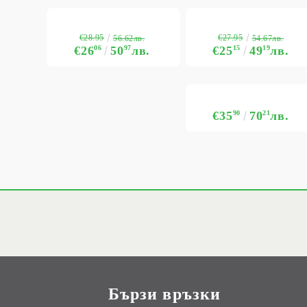
€28.95
€27.95
56.62лв.
54.67лв.
€26
06
50
97
лв.
€25
15
49
19
лв.
€35
90
70
21
лв.
Бързи връзки