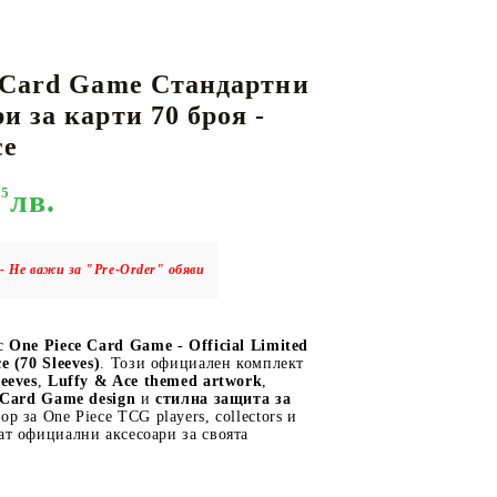
 Card Game Стандартни
КАРТИ
РУГИ
GUNDAM CARD GAME
и за карти 70 броя -
RIFTBOUND: LEAGUE OF LEGENDS
ce
TCG
95
лв.
- Не важи за "Pre-Order" обяви
 с
One Piece Card Game - Official Limited
e (70 Sleeves)
. Този официален комплект
leeves
,
Luffy & Ace themed artwork
,
e Card Game design
и
стилна защита за
ор за One Piece TCG players, collectors и
ат официални аксесоари за своята