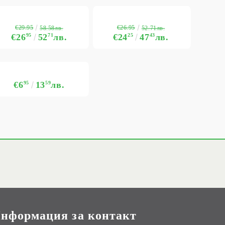
€29.95
€26.95
58.58лв.
52.71лв.
€26
95
52
71
лв.
€24
25
47
43
лв.
€6
95
13
59
лв.
нформация за контакт