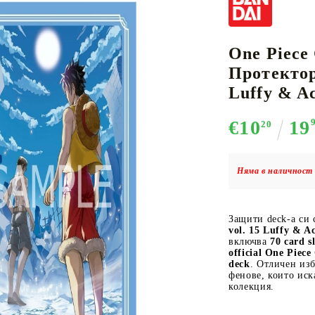
One Piece
К-ПОП
АКСЕСОАРИ ЗА КАРТОВИ
НАСИПНИ 
Д
Протектор
CE CARD GAME
ИГРИ
LORCANA
Luffy & A
€10
19
20
Няма в наличност 
Кутии за съхранение
Протектори за карти
Защити deck-а си
Подложки/Матове
vol. 15 Luffy & Ac
Класьори за карти
включва
70 card s
official One Piec
deck
. Отличен изб
фенове, които иск
колекция.