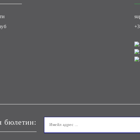
ти
su
луб
+3
я бюлетин: