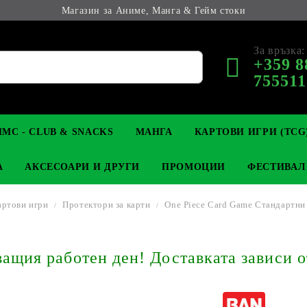
Магазин за Аниме, Манга & Гейм стоки
За връзка:
+359 8
755511
МС - CLUB & SNACKS
МАНГА
КАРТОВИ ИГРИ (TCG
А
АКСЕСОАРИ И ДРУГИ
ПРОМОЦИИ
ФЕСТИВАЛ
артови игри
Протектори за карти
One Piece Card Game Стандартни 
М КОЛЕКЦИОНЕРСКИ
OP
КЛЮЧОДЪРЖАТЕЛИ
MAGIC: THE GATHERING
YU-GI-OH! TCG
LIGHT NOVEL
АНИМЕ ФИГУРКИ
LORCANA 
З
щия работен ден! Доставката зависи о
И