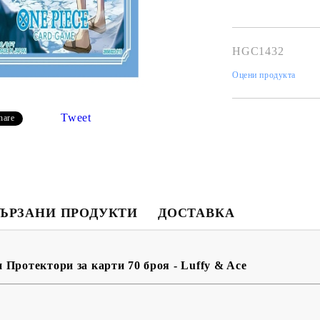
HGC1432
Оцени продукта
Tweet
hare
Моят профил
Вход
Регистрация
ЪРЗАНИ ПРОДУКТИ
ДОСТАВКА
USD
EUR
BGN
RON
 Протектори за карти 70 броя - Luffy & Ace
BG
EN
RO