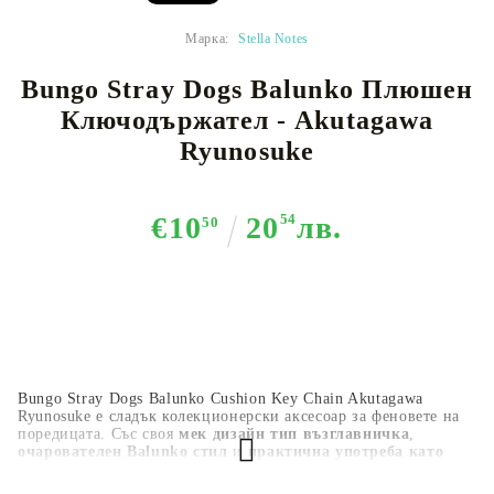
Марка:
Stella Notes
Bungo Stray Dogs Balunko Плюшен
Ключодържател - Akutagawa
Ryunosuke
€10
20
54
лв.
50
Bungo Stray Dogs Balunko Cushion Key Chain Akutagawa
Ryunosuke е сладък колекционерски аксесоар за феновете на
поредицата. Със своя
мек дизайн тип възглавничка
,
очарователен Balunko стил
и
практична употреба като
ключодържател
, той е чудесен за ключове, чанти, раници,
аниме колекция или подарък.