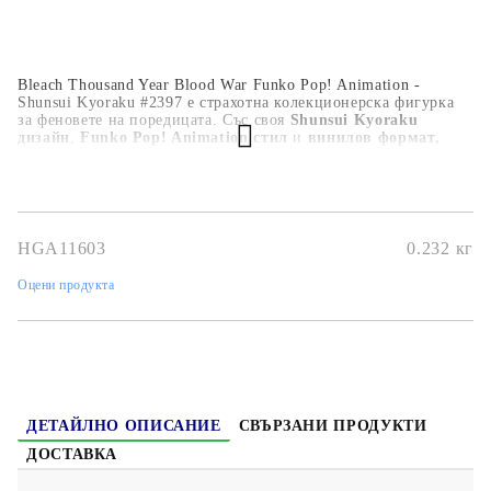
Bleach Thousand Year Blood War Funko Pop! Animation -
Shunsui Kyoraku #2397 е страхотна колекционерска фигурка
за феновете на поредицата. Със своя
Shunsui Kyoraku
дизайн
,
Funko Pop! Animation стил
и
винилов формат,
подходящ за излагане
, тя е идеална за рафт, бюро, аниме
колекция или подарък.
HGA11603
0.232
кг
Оцени продукта
ДЕТАЙЛНО ОПИСАНИЕ
СВЪРЗАНИ ПРОДУКТИ
ДОСТАВКА