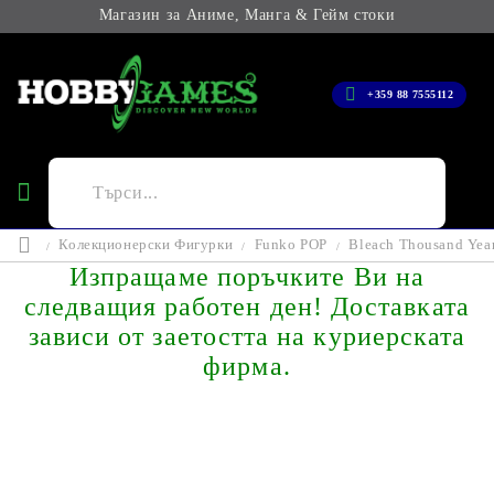
Магазин за Аниме, Манга & Гейм стоки
+359 88 7555112
Колекционерски Фигурки
Funko POP
Bleach Thousand Yea
Изпращаме поръчките Ви на
следващия работен ден! Доставката
зависи от заетостта на куриерската
фирма.