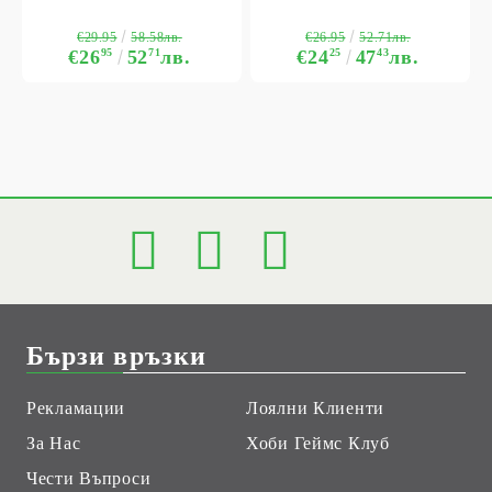
€29.95
€26.95
58.58лв.
52.71лв.
€26
95
52
71
лв.
€24
25
47
43
лв.
Бързи връзки
Рекламации
Лоялни Клиенти
За Нас
Хоби Геймс Клуб
Чести Въпроси