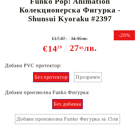
Funko Pop! Animation
Колекционерска Фигурка -
Shunsui Kyoraku #2397
-20%
€17.87
34.95лв.
27
лв.
€14
29
95
Добави PVC протектор:
Без протектор
Прозрачен
Добави произволна Funko Фигурка:
Без добавка
Добави произволна Funko Фигурка за 15лв