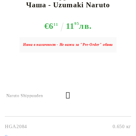
Чаша - Uzumaki Naruto
€6
11
95
лв.
11
Няма в наличност - Не важи за "Pre-Order" обяви
Naruto Shippuuden
HGA2084
0.650
кг