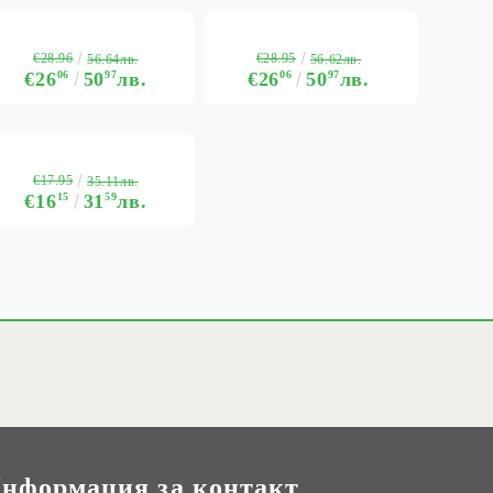
€28.96
€28.95
56.64лв.
56.62лв.
€26
06
50
97
лв.
€26
06
50
97
лв.
€17.95
35.11лв.
€16
15
31
59
лв.
нформация за контакт