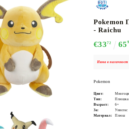
Pokemon 
К-ПОП
АКСЕСОАРИ ЗА КАРТОВИ
НАСИПНИ 
Д
- Raichu
CE CARD GAME
ИГРИ
LORCANA
€33
65
72
Няма в наличност 
Кутии за съхранение
Протектори за карти
Pokemon
Подложки/Матове
Цвят:
Многоцв
Класьори за карти
Тип:
Плюшка
Възраст:
6+
За:
Унисекс
Материал:
Плюш