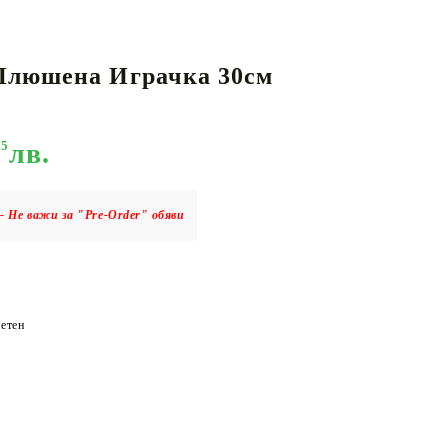
Плюшена Играчка 30см
КАРТИ
РУГИ
GUNDAM CARD GAME
RIFTBOUND: LEAGUE OF LEGENDS
TCG
95
лв.
- Не важи за "Pre-Order" обяви
етен