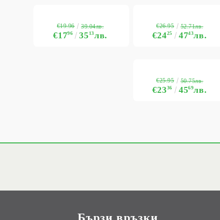
€19.96
€26.95
39.04лв.
52.71лв.
€17
96
35
13
лв.
€24
25
47
43
лв.
€25.95
50.75лв.
€23
36
45
69
лв.
Бързи връзки