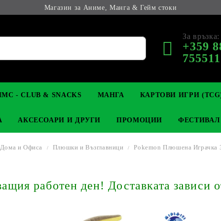
Магазин за Аниме, Манга & Гейм стоки
За връзка:
+359 8
755511
МС - CLUB & SNACKS
МАНГА
КАРТОВИ ИГРИ (TCG
А
АКСЕСОАРИ И ДРУГИ
ПРОМОЦИИ
ФЕСТИВАЛ
 Дома и Офиса
Плюшки и Възглавници
Pokemon Плюшена Играчка 3
М КОЛЕКЦИОНЕРСКИ
OP
КЛЮЧОДЪРЖАТЕЛИ
MAGIC: THE GATHERING
YU-GI-OH! TCG
LIGHT NOVEL
АНИМЕ ФИГУРКИ
LORCANA 
З
щия работен ден! Доставката зависи о
И