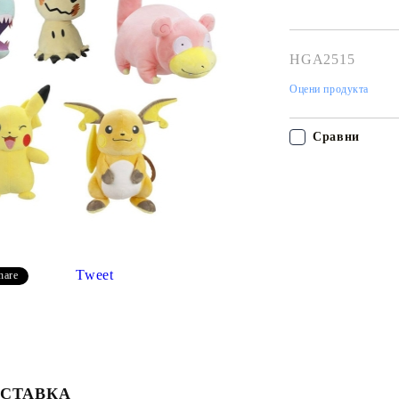
HGA2515
Оцени продукта
Сравни
Моят профил
Вход
Регистрация
Tweet
hare
USD
EUR
BGN
RON
СТАВКА
BG
EN
RO