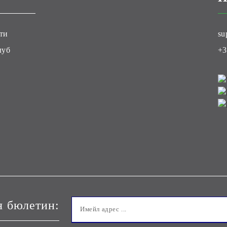
ти
su
луб
+3
я бюлетин: