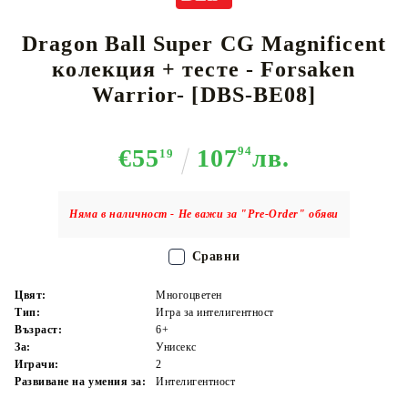
Dragon Ball Super CG Magnificent
колекция + тесте - Forsaken
Warrior- [DBS-BE08]
€55
107
94
лв.
19
Няма в наличност - Не важи за "Pre-Order" обяви
Сравни
Цвят:
Многоцветен
Тип:
Игра за интелигентност
Възраст:
6+
За:
Унисекс
Играчи:
2
Развиване на умения за:
Интелигентност