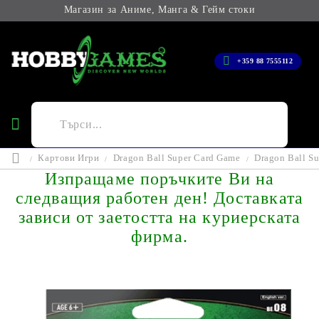
Магазин за Аниме, Манга & Гейм стоки
+359 88 7555112
Картови Игри
Dragon Ball Super Card Game
Dragon Ball Su
Изпращаме поръчките Ви на
следващия работен ден! Доставката
зависи от заетостта на куриерската
фирма.