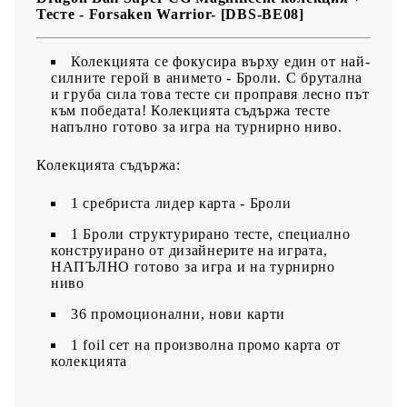
Тесте - Forsaken Warrior- [DBS-BE08]
​Колекцията се фокусира върху един от най-
силните герой в анимето - Броли. С брутална
и груба сила това тесте си проправя лесно път
към победата! Колекцията съдържа тесте
напълно готово за игра на турнирно ниво.
Колекцията съдържа:
1 сребриста лидер карта - Броли
1 Броли структурирано тесте, специално
конструирано от дизайнерите на играта,
НАПЪЛНО готово за игра и на турнирно
ниво
36 промоционални, нови карти
1 foil сет на произволна промо карта от
колекцията