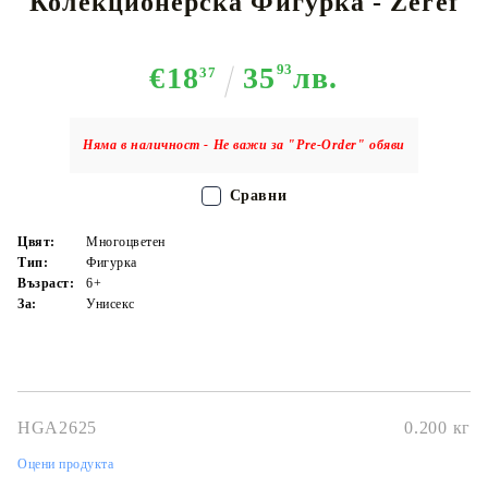
Колекционерска Фигурка - Zeref
€18
35
93
лв.
37
Няма в наличност - Не важи за "Pre-Order" обяви
Сравни
Цвят:
Многоцветен
Тип:
Фигурка
Възраст:
6+
За:
Унисекс
HGA2625
0.200
кг
Оцени продукта