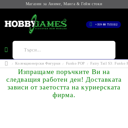
Магазин за Аниме, Манга & Гейм стоки
+359 88 7555112
Колекционерски Фигурки
Funko POP
Fairy Tail S3: Funko
Изпращаме поръчките Ви на
следващия работен ден! Доставката
зависи от заетостта на куриерската
фирма.