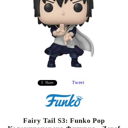
Tweet
Share
Fairy Tail S3: Funko Pop