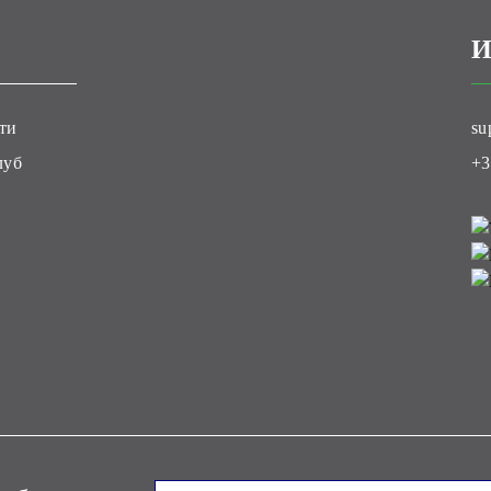
И
ти
su
луб
+3