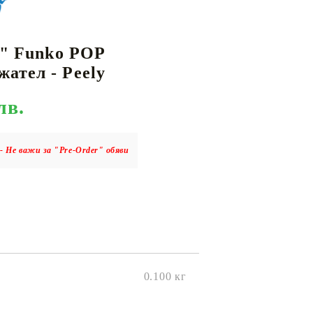
e " Funko POP
КАРТИ
РУГИ
GUNDAM CARD GAME
ател - Peely
RIFTBOUND: LEAGUE OF LEGENDS
TCG
лв.
- Не важи за "Pre-Order" обяви
0.100
кг