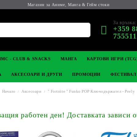
Магазин за Аниме, Манга & Гейм стоки
За връзка:
+359 8
755511
МС - CLUB & SNACKS
МАНГА
КАРТОВИ ИГРИ (TCG
А
АКСЕСОАРИ И ДРУГИ
ПРОМОЦИИ
ФЕСТИВАЛ
Начало
Аксесоари
" Fortnite " Funko POP Ключодържател - Peely
М КОЛЕКЦИОНЕРСКИ
OP
КЛЮЧОДЪРЖАТЕЛИ
MAGIC: THE GATHERING
YU-GI-OH! TCG
LIGHT NOVEL
АНИМЕ ФИГУРКИ
LORCANA 
З
щия работен ден! Доставката зависи о
И