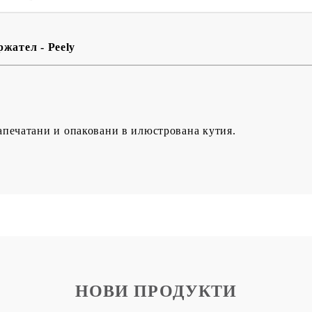
BG
EN
RO
жател - Peely
апечатани и опаковани в илюстрована кутия.
НОВИ ПРОДУКТИ