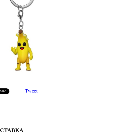
Моят профил
Tweet
hare
Вход
Регистрация
USD
EUR
BGN
RON
СТАВКА