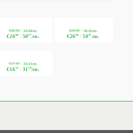
€28.96
€28.95
56.64лв.
56.62лв.
€26
06
50
97
лв.
€26
06
50
97
лв.
€17.95
35.11лв.
€16
15
31
59
лв.