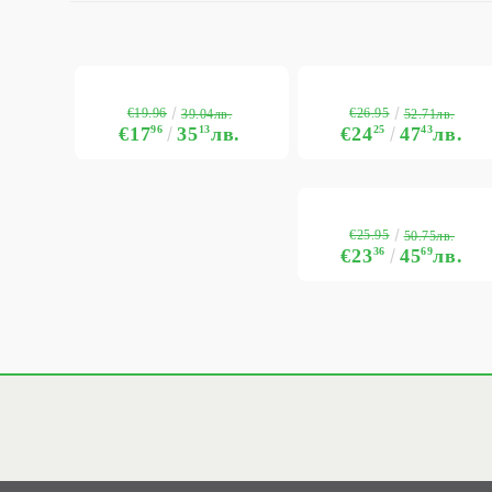
€19.96
€26.95
39.04лв.
52.71лв.
€17
96
35
13
лв.
€24
25
47
43
лв.
€25.95
50.75лв.
€23
36
45
69
лв.