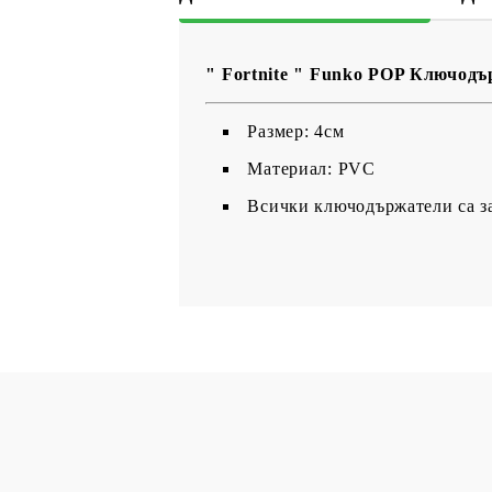
" Fortnite " Funko POP Ключодър
Размер: 4см
Материал: PVC
Всички ключодържатели са з