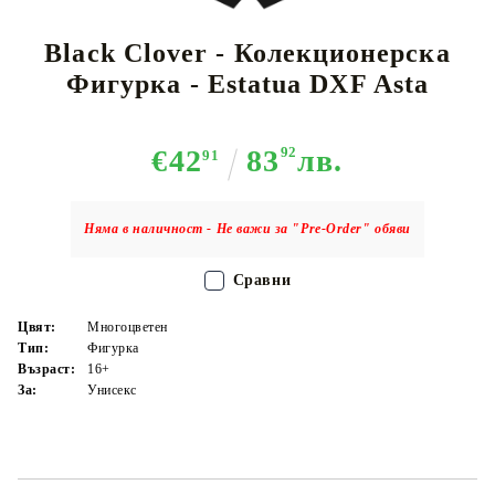
Black Clover - Колекционерска
Фигурка - Estatua DXF Asta
€42
83
92
лв.
91
Няма в наличност - Не важи за "Pre-Order" обяви
Сравни
Цвят:
Многоцветен
Тип:
Фигурка
Възраст:
16+
За:
Унисекс