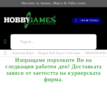
Магазин за Аниме, Манга & Гейм стоки
+359 88 7555112
Картови Игри
Dragon Ball Super Card Game
DRAGON BALL 
Изпращаме поръчките Ви на
следващия работен ден! Доставката
зависи от заетостта на куриерската
фирма.