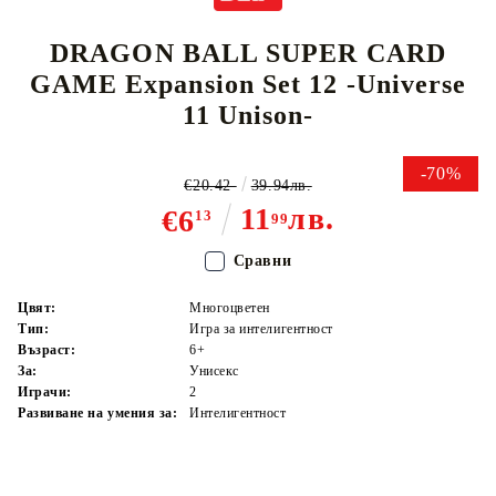
DRAGON BALL SUPER CARD
GAME Expansion Set 12 -Universe
11 Unison-
-70%
€20.42
39.94лв.
11
лв.
€6
13
99
Сравни
Цвят:
Многоцветен
Тип:
Игра за интелигентност
Възраст:
6+
За:
Унисекс
Играчи:
2
Развиване на умения за:
Интелигентност