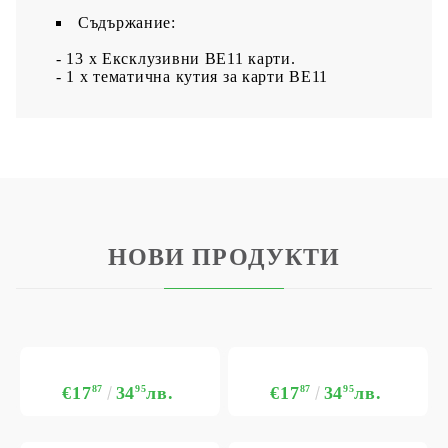
Съдържание:
- 13 х Ексклузивни BE11 карти.
- 1 х тематична кутия за карти BE11
НОВИ ПРОДУКТИ
€17
87
34
95
лв.
€17
87
34
95
лв.