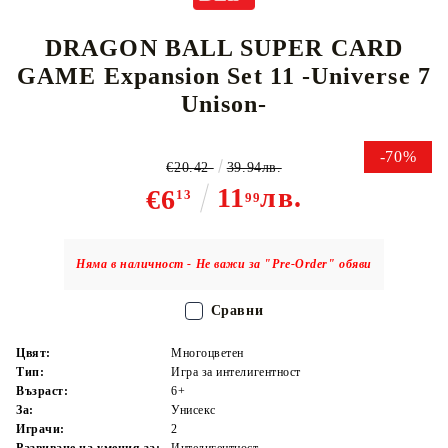
DRAGON BALL SUPER CARD
GAME Expansion Set 11 -Universe 7
Unison-
-70%
€20.42
39.94лв.
11
лв.
€6
13
99
Няма в наличност - Не важи за "Pre-Order" обяви
Сравни
Цвят:
Многоцветен
Тип:
Игра за интелигентност
Възраст:
6+
За:
Унисекс
Играчи:
2