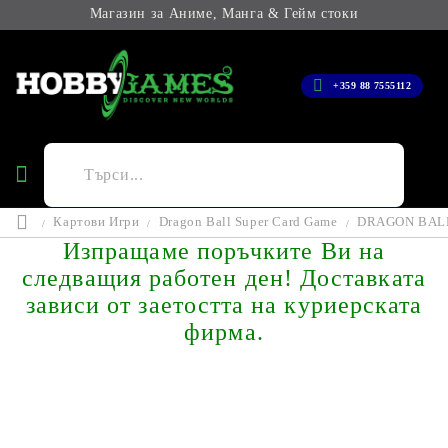
Магазин за Аниме, Манга & Гейм стоки
+359 88 7555112
Картови Игри
Dragon Ball Super Card Game
DRAGON BALL 
Изпращаме поръчките Ви на
следващия работен ден! Доставката
зависи от заетостта на куриерската
фирма.