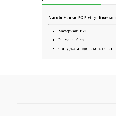
Naruto Funko POP Vinyl Колекци
Maтериал: PVC
Размер: 10cm
Фигурката идва със запечата