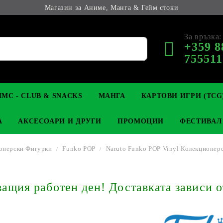
Магазин за Аниме, Манга & Гейм стоки
За връзка:
+359 8
755511
МС - CLUB & SNACKS
МАНГА
КАРТОВИ ИГРИ (TCG
А
АКСЕСОАРИ И ДРУГИ
ПРОМОЦИИ
ФЕСТИВАЛ
онерски Фигурки
Funko POP
Naruto Funko POP Vinyl Колекционерс
М КОЛЕКЦИОНЕРСКИ
OP
КЛЮЧОДЪРЖАТЕЛИ
MAGIC: THE GATHERING
YU-GI-OH! TCG
LIGHT NOVEL
АНИМЕ ФИГУРКИ
LORCANA 
З
щия работен ден! Доставката зависи о
И