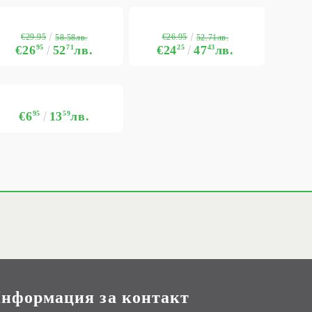
€29.95
€26.95
58.58лв.
52.71лв.
€26
95
52
71
лв.
€24
25
47
43
лв.
€6
95
13
59
лв.
нформация за контакт