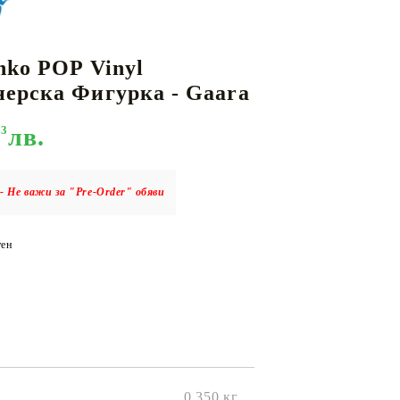
nko POP Vinyl
КАРТИ
РУГИ
GUNDAM CARD GAME
ерска Фигурка - Gaara
RIFTBOUND: LEAGUE OF LEGENDS
TCG
93
лв.
- Не важи за "Pre-Order" обяви
ен
0.350
кг