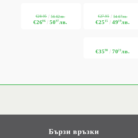
€28.95
€27.95
56.62лв.
54.67лв.
€26
06
50
97
лв.
€25
15
49
19
лв.
€35
90
70
21
лв.
Бързи връзки