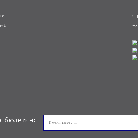
ти
su
луб
+3
я бюлетин: