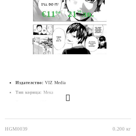
€11
21
59
лв.
04
Няма в наличност - Не важи за "Pre-Order" обяви
Издателство:
VIZ Media
Тип корица:
Мека
Страници:
192
Автор:
Haruichi Furudate
Размер:
12.7 x 19 cm
HGM0039
0.200
кг
Дата на издаване:
5/07/2016