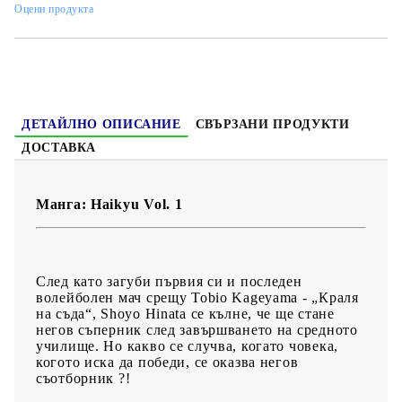
Оцени продукта
Жанр:
Comedy, Drama, School, Shounen, Sports
Език:
Английски
ДЕТАЙЛНО ОПИСАНИЕ
СВЪРЗАНИ ПРОДУКТИ
ДОСТАВКА
Манга: Haikyu Vol. 1
След като загуби първия си и последен
волейболен мач срещу Tobio Kageyama - „Краля
на съда“, Shoyo Hinata се кълне, че ще стане
негов съперник след завършването на средното
училище. Но какво се случва, когато човека,
когото иска да победи, се оказва негов
съотборник ?!