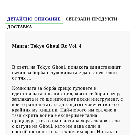
Възраст:
16+
ДЕТАЙЛНО ОПИСАНИЕ
СВЪРЗАНИ ПРОДУКТИ
ДОСТАВКА
Манга: Tokyo Ghoul Re Vol. 4
В света на Tokyo Ghoul, понякога единственият
начин за борба с чудовищата е да станеш един
от тях ...
Комисията за борба срещо гуловете е
единствената организация, която се бори срещу
заплахата и те ще използват всеки инструмент, с
който разполагат, за да защитят човечеството от
крайния му хищник. Най-новото им оръжие в
тази скрита война е експериментална
процедура, която имплантира хора-следователи
с кагуне на Ghoul, като им дава сили и
способности като на техния им враг. Но както