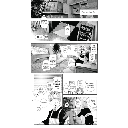
Tweet
Share
Манга: Tokyo Ghoul Re Vol. 4