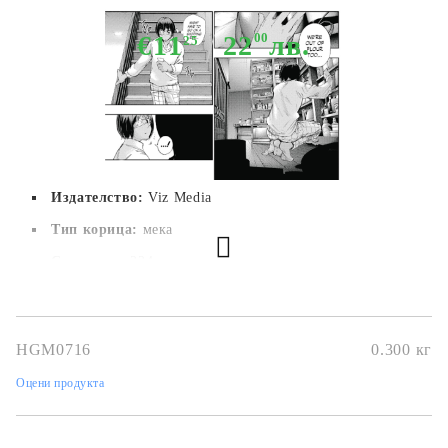
€11
22
00
лв.
25
Издателство:
Viz Media
Тип корица:
 мека
Страници:
 224
Автор:
Sui Ishida
Размер:
14,6 x 21 cm
HGM0716
0.300
кг
Дата на издаване:
19/04/2018
Оцени продукта
Жанр:
Action, Mystery, Drama, Horror, Supernatural,
Psychological, Seinen
Език:
Английски