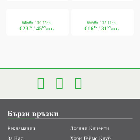
€25.95
€17.95
50.75лв.
35.11лв.
€23
36
45
69
лв.
€16
15
31
59
лв.
Бързи връзки
Рекламации
Лоялни Клиенти
За Нас
Хоби Геймс Клуб