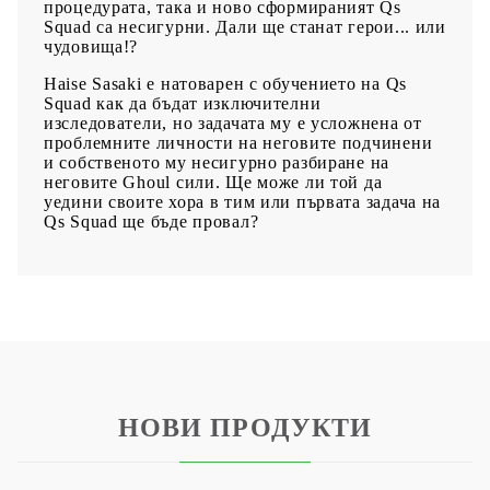
процедурата, така и ново сформираният Qs
Squad са несигурни. Дали ще станат герои... или
чудовища!?
Haise Sasaki е натоварен с обучението на Qs
Squad как да бъдат изключителни
изследователи, но задачата му е усложнена от
проблемните личности на неговите подчинени
и собственото му несигурно разбиране на
неговите Ghoul сили. Ще може ли той да
уедини своите хора в тим или първата задача на
Qs Squad ще бъде провал?
НОВИ ПРОДУКТИ