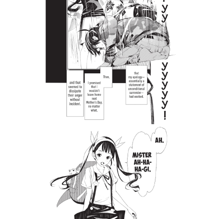
Tweet
Share
Манга: Bakemonogatari Vol. 4