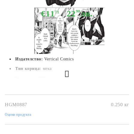
€11
22
90
лв.
71
Издателство:
Vertical Comics
Тип корица:
 мека
Страници:
 202
Автор:
NISIOISIN
Размер:
14 x 19 cm
HGM0887
0.250
кг
Дата на издаване:
27/08/2020
Оцени продукта
Жанр:
Dementia, Drama, Horror, Romance, Supernatural,
Psychological, Seinen
Език:
Английски