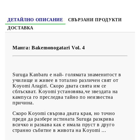
Възраст:
16+
ДЕТАЙЛНО ОПИСАНИЕ
СВЪРЗАНИ ПРОДУКТИ
ДОСТАВКА
Манга: Bakemonogatari Vol. 4
Suruga Kanbaru е най- голямата знаменитост в
училище и живее в тотално различен свят от
Koyomi Aragiri. Скоро двата свята им се
сблъскват. Koyomi установява,че звездата на
кампуса го преследва тайно по неизвестна
причина.
Скоро Koyomi свързва двата края, но точно
преди да разбере истината Suruga разкрива
всичко и разкава как е имала пруст в друго
странно събитие в живота на Koyomi ...