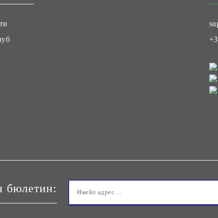
ти
su
луб
+3
я бюлетин: