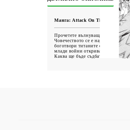
Манга: Attack On Titan Before The
Прочетете вълнуващата предистори
Човечеството се е научило да жив
боготвори титаните отваря една от
млади войни откриват разлагащ се 
Каква ще бъде съдбата на това „Де