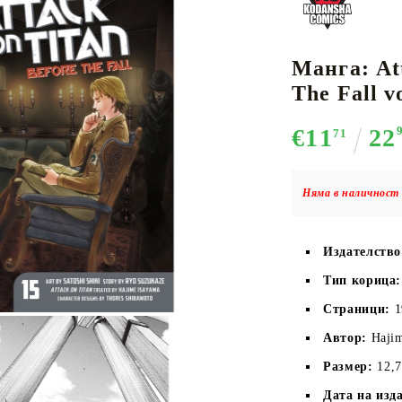
Манга: At
К-ПОП
АКСЕСОАРИ ЗА КАРТОВИ
НАСИПНИ 
Д
The Fall vo
CE CARD GAME
ИГРИ
LORCANA
€11
22
71
Няма в наличност 
Кутии за съхранение
Издателство
Протектори за карти
Тип корица:
Подложки/Матове
Класьори за карти
Страници:
1
Автор:
Haji
Размер:
12,7
Дата на изд