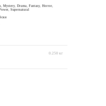
n, Mystery, Drama, Fantasy, Horror,
Power, Supernatural
йски
+
0.250
кг