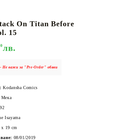
tack On Titan Before
КАРТИ
РУГИ
GUNDAM CARD GAME
l. 15
RIFTBOUND: LEAGUE OF LEGENDS
TCG
90
лв.
- Не важи за "Pre-Order" обяви
:
Kodansha Comics
Мека
92
me Isayama
 x 19 cm
аване:
08/01/2019