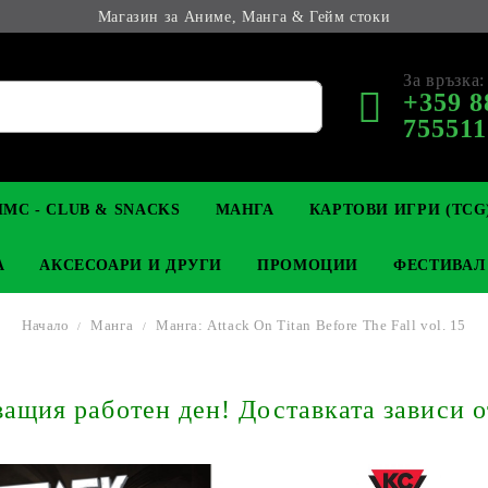
Магазин за Аниме, Манга & Гейм стоки
За връзка:
+359 8
755511
МС - CLUB & SNACKS
МАНГА
КАРТОВИ ИГРИ (TCG
А
АКСЕСОАРИ И ДРУГИ
ПРОМОЦИИ
ФЕСТИВАЛ
Начало
Манга
Манга: Attack On Titan Before The Fall vol. 15
М КОЛЕКЦИОНЕРСКИ
OP
КЛЮЧОДЪРЖАТЕЛИ
MAGIC: THE GATHERING
YU-GI-OH! TCG
LIGHT NOVEL
АНИМЕ ФИГУРКИ
LORCANA 
З
щия работен ден! Доставката зависи о
И