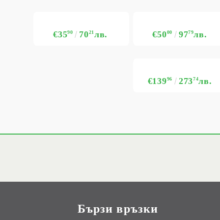
€35
90
70
21
лв.
€50
00
97
79
лв.
€139
96
273
74
лв.
Бързи връзки