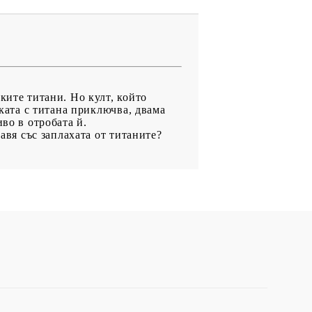
ките титани. Но култ, който
тката с титана приключва, двама
во в отробата й.
авя със заплахата от титаните?