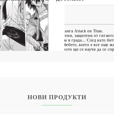
 Fall vol. 15
я към бестселъра на японската манга Attack on Titan.
ее самодоволно зад високите си стени, защитени от гигантс
 портите и един от титаните влиза в града... След като би
труп на бременна жена заедно с бебето, което е все още жи
те на титаните“ ? И как човечеството ще се научи да се спр
НОВИ ПРОДУКТИ