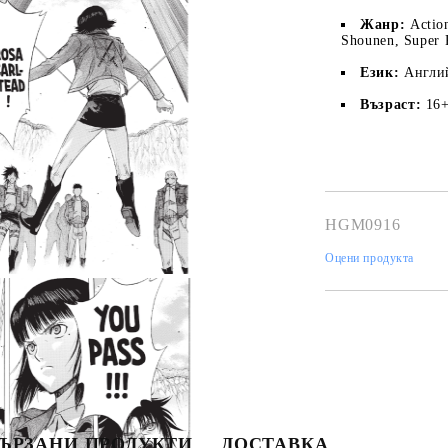
Жанр:
Actio
Shounen, Super 
Език:
Англи
Възраст:
16
HGM0916
Моят профил
Оцени продукта
Вход
Регистрация
Tweet
hare
USD
EUR
BGN
RON
BG
EN
RO
ЪРЗАНИ ПРОДУКТИ
ДОСТАВКА