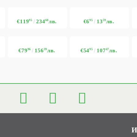
€119
95
234
60
лв.
€6
95
13
59
лв.
€79
96
156
39
лв.
€54
95
107
47
лв.
И