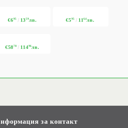
€6
95
13
59
лв.
€5
95
11
64
лв.
€58
78
114
96
лв.
нформация за контакт