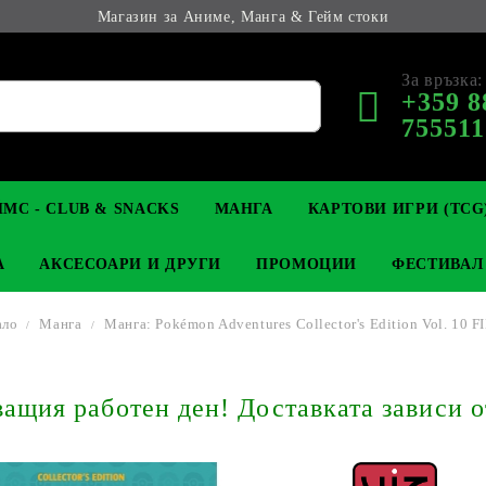
Магазин за Аниме, Манга & Гейм стоки
За връзка:
+359 8
755511
МС - CLUB & SNACKS
МАНГА
КАРТОВИ ИГРИ (TCG
А
АКСЕСОАРИ И ДРУГИ
ПРОМОЦИИ
ФЕСТИВАЛ
ало
Манга
Манга: Pokémon Adventures Collector's Edition Vol. 10 
М КОЛЕКЦИОНЕРСКИ
OP
КЛЮЧОДЪРЖАТЕЛИ
MAGIC: THE GATHERING
YU-GI-OH! TCG
LIGHT NOVEL
АНИМЕ ФИГУРКИ
LORCANA 
З
щия работен ден! Доставката зависи о
И