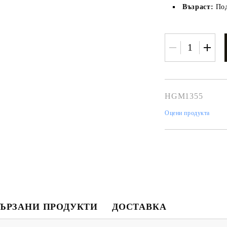
Възраст:
Под
HGM1355
Оцени продукта
Моят профил
Вход
Регистрация
USD
EUR
BGN
RON
ЪРЗАНИ ПРОДУКТИ
ДОСТАВКА