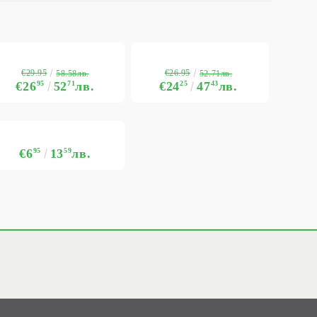
€29.95
€26.95
58.58лв.
52.71лв.
€26
95
52
71
лв.
€24
25
47
43
лв.
€6
95
13
59
лв.