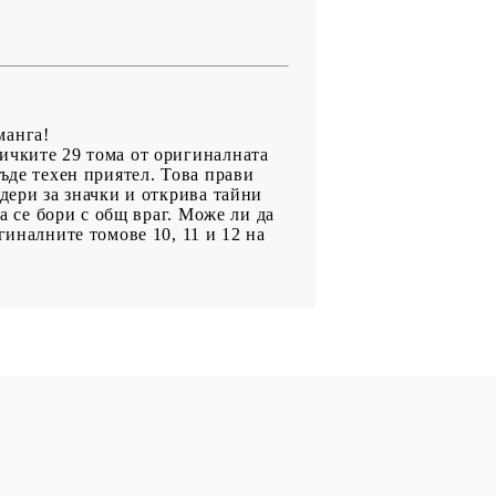
манга!
ичките 29 тома от оригиналната
ъде техен приятел. Това прави
дери за значки и открива тайни
а се бори с общ враг. Може ли да
гиналните томове 10, 11 и 12 на