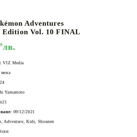
kémon Adventures
КАРТИ
РУГИ
GUNDAM CARD GAME
s Edition Vol. 10 FINAL
RIFTBOUND: LEAGUE OF LEGENDS
TCG
90
лв.
о:
VIZ Media
 мека
24
shi Yamamoto
6x21
аване:
09/12/2021
n, Adventure, Kids, Shounen
йски