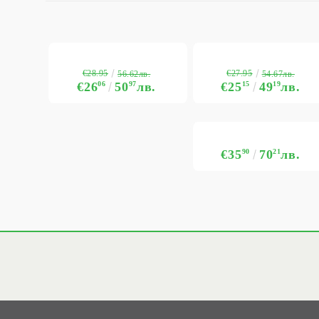
€28.95
€27.95
56.62лв.
54.67лв.
€26
06
50
97
лв.
€25
15
49
19
лв.
€35
90
70
21
лв.