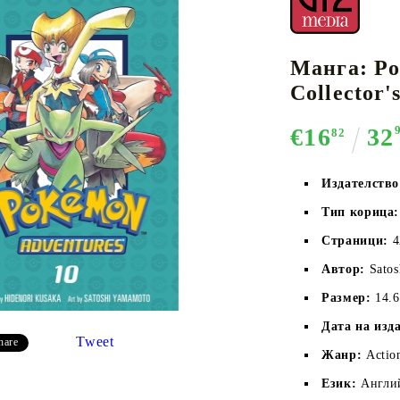
Манга: Po
К-ПОП
АКСЕСОАРИ ЗА КАРТОВИ
НАСИПНИ 
Д
Collector'
CE CARD GAME
ИГРИ
LORCANA
€16
32
82
Издателств
Тип корица:
Кутии за съхранение
Страници:
4
Протектори за карти
Автор:
Sato
Подложки/Матове
Размер:
14.
Класьори за карти
Дата на изд
Tweet
hare
Жанр:
Actio
Език:
Англи