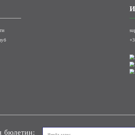
И
ти
su
луб
+3
я бюлетин: