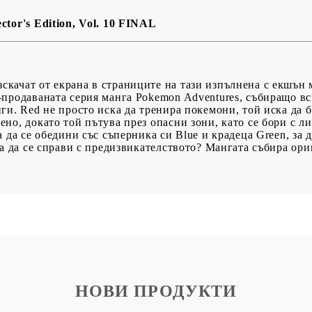
BG
EN
RO
tor's Edition, Vol. 10 FINAL
качат от екрана в страниците на тази изпълнена с екшън 
продаваната серия манга Pokemon Adventures, събиращо вс
ги. Red не просто иска да тренира покемони, той иска да б
но, докато той пътува през опасни зони, като се бори с ли
 да се обедини със съперника си Blue и крадеца Green, за д
за да се справи с предизвикателството? Мангата събира ори
НОВИ ПРОДУКТИ