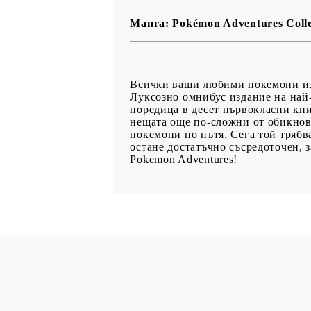
Манга: Pokémon Adventures Collec
Всички ваши любими покемони изс
Луксозно омнибус издание на най-
поредица в десет първокласни кни
нещата още по-сложни от обикнове
покемони по пътя. Сега той трябва
остане достатъчно съсредоточен, 
Pokemon Adventures!