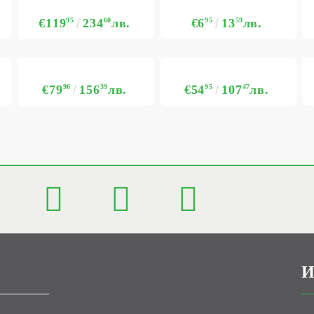
€119
95
234
60
лв.
€6
95
13
59
лв.
€79
96
156
39
лв.
€54
95
107
47
лв.
И