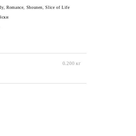
y, Romance, Shounen, Slice of Life
йски
+
0.200
кг