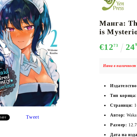
Манга: Th
К-ПОП
АКСЕСОАРИ ЗА КАРТОВИ
НАСИПНИ 
Д
is Mysterio
CE CARD GAME
ИГРИ
LORCANA
€12
24
73
Няма в наличност 
Кутии за съхранение
Издателств
Протектори за карти
Тип корица:
Подложки/Матове
Класьори за карти
Страници:
 
Автор:
Waka
Tweet
hare
Размер:
12.7
Дата на изд