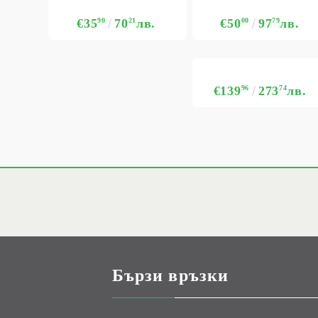
€35
90
70
21
лв.
€50
00
97
79
лв.
€139
96
273
74
лв.
Бързи връзки