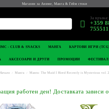
Магазин за Аниме, Манга & Гейм стоки
За връзка:
+359 8
755511
МС - CLUB & SNACKS
МАНГА
КАРТОВИ ИГРИ (TCG
А
АКСЕСОАРИ И ДРУГИ
ПРОМОЦИИ
ФЕСТИВАЛ
Начало
Манга
Манга: The Maid I Hired Recently is Mysterious vol. 
М КОЛЕКЦИОНЕРСКИ
OP
КЛЮЧОДЪРЖАТЕЛИ
MAGIC: THE GATHERING
YU-GI-OH! TCG
LIGHT NOVEL
АНИМЕ ФИГУРКИ
LORCANA 
З
щия работен ден! Доставката зависи о
И