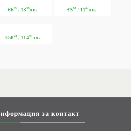
€6
95
13
59
лв.
€5
95
11
64
лв.
€58
78
114
96
лв.
нформация за контакт