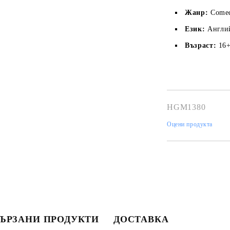
Жанр:
Comed
Език:
Англи
Възраст:
16
HGM1380
Моят профил
Оцени продукта
Вход
Регистрация
USD
EUR
BGN
RON
BG
EN
RO
ЪРЗАНИ ПРОДУКТИ
ДОСТАВКА