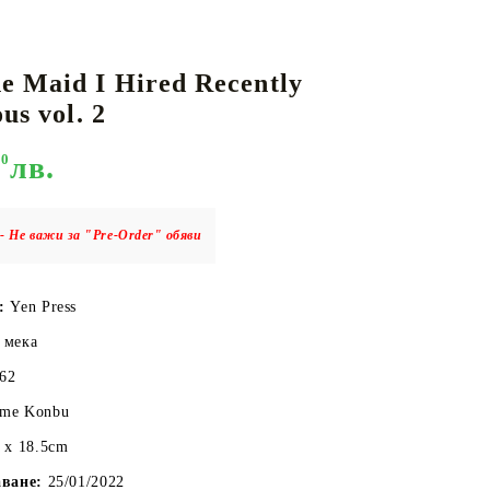
e Maid I Hired Recently
КАРТИ
РУГИ
GUNDAM CARD GAME
us vol. 2
RIFTBOUND: LEAGUE OF LEGENDS
TCG
90
лв.
- Не важи за "Pre-Order" обяви
о:
Yen Press
 мека
162
me Konbu
x 18.5cm
аване:
25/01/2022