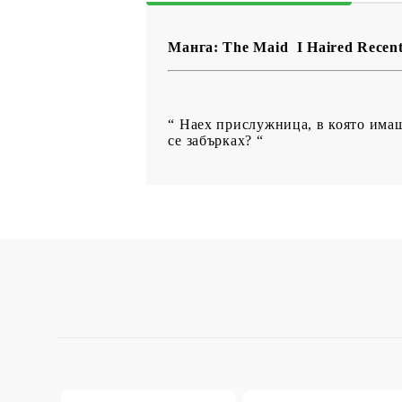
Манга: The Maid I Haired Recently
“ Наех прислужница, в която имаше
се забърках? “