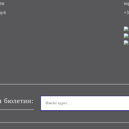
ти
su
луб
+3
я бюлетин: