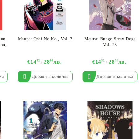
Моят профил
Вход
Регистрация
ium
Манга: Oshi No Ko , Vol. 3
Манга: Bungo Stray Dogs
USD
EUR
BGN
RON
lon,
Vol. 23
€14
32
28
01
лв.
€14
32
28
01
лв.
BG
EN
RO