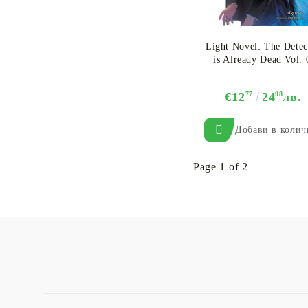
Light Novel: The Detec
is Already Dead Vol. 
€12
77
24
98
лв.
Page 1 of 2