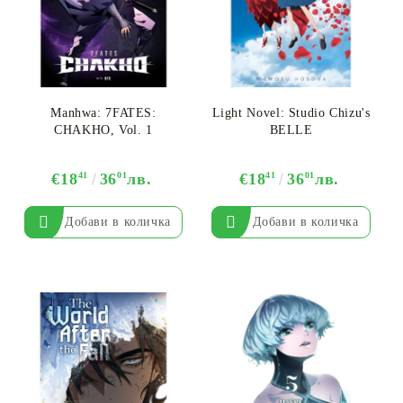
Manhwa​: 7FATES:
Light Novel: Studio Chizu's
CHAKHO, Vol. 1
BELLE
€18
41
36
01
лв.
€18
41
36
01
лв.