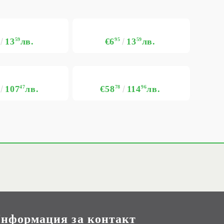
13
59
лв.
€6
95
13
59
лв.
107
47
лв.
€58
78
114
96
лв.
нформация за контакт