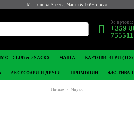
Магазин за Аниме, Манга & Гейм стоки
За връзка:
+359 8
755511
МС - CLUB & SNACKS
МАНГА
КАРТОВИ ИГРИ (TCG
А
АКСЕСОАРИ И ДРУГИ
ПРОМОЦИИ
ФЕСТИВАЛ
Начало
Марки
М КОЛЕКЦИОНЕРСКИ
OP
КЛЮЧОДЪРЖАТЕЛИ
MAGIC: THE GATHERING
YU-GI-OH! TCG
LIGHT NOVEL
АНИМЕ ФИГУРКИ
LORCANA 
З
И