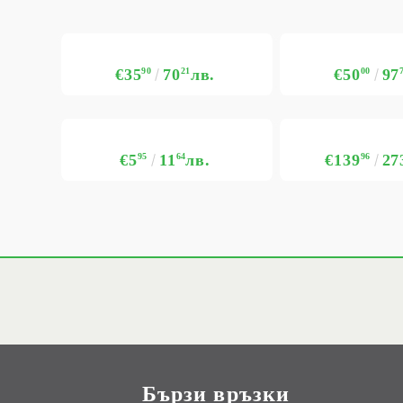
€35
90
70
21
лв.
€50
00
97
€5
95
11
64
лв.
€139
96
27
Бързи връзки