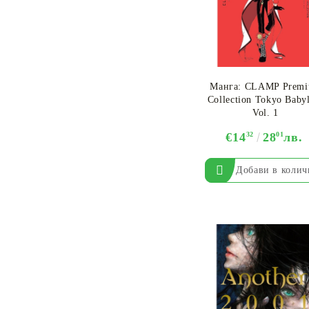
Манга: CLAMP Prem
Collection Tokyo Baby
Vol. 1
€14
32
28
01
лв.