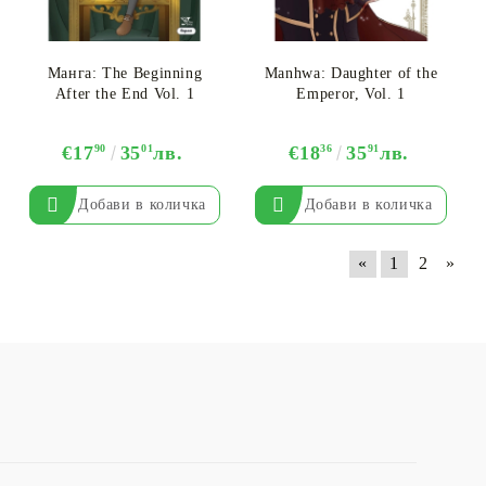
Манга: The Beginning
Manhwa: Daughter of the
After the End Vol. 1
Emperor, Vol. 1
€17
90
35
01
лв.
€18
36
35
91
лв.
«
1
2
»