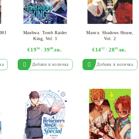
2001
Manhwa: Tomb Raider
Манга: Shadows House,
King, Vol. 1
Vol. 2
€19
94
39
00
лв.
€14
32
28
01
лв.