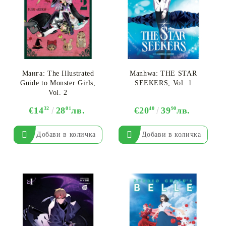
Манга: The Illustrated
Manhwa: THE STAR
Guide to Monster Girls,
SEEKERS, Vol. 1
Vol. 2
€14
32
28
01
лв.
€20
40
39
90
лв.