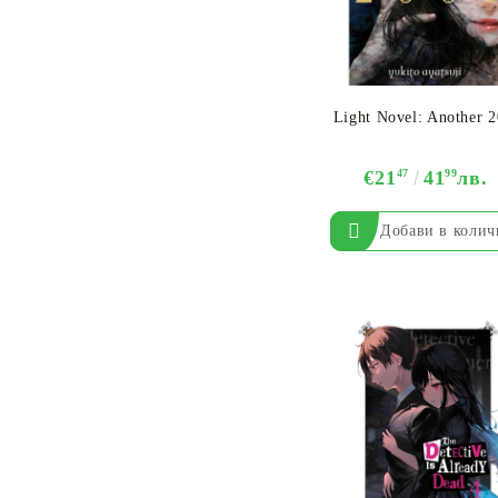
Light Novel: Another 
€21
47
41
99
лв.