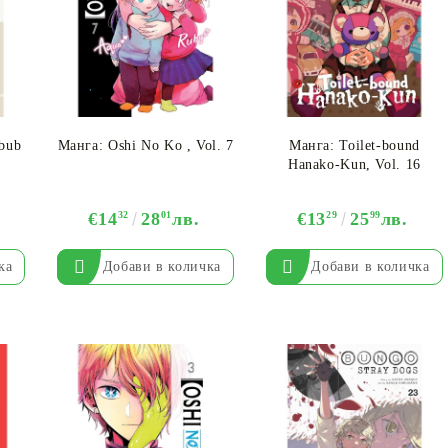
ebub
Манга: Oshi No Ko , Vol. 7
Манга: Toilet-bound
Hanako-Kun, Vol. 16
€14
32
28
01
лв.
€13
29
25
99
лв.