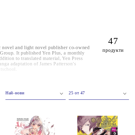
КАРТИ
РУГИ
GUNDAM CARD GAME
RIFTBOUND: LEAGUE OF LEGENDS
47
TCG
 novel and light novel publisher co-owned
продукти
roup. It published Yen Plus, a monthly
ition to translated material, Yen Press
manga adaptation of James Patterson's
tschool.