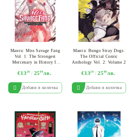
Манга: Miss Savage Fang
Манга: Bungo Stray Dogs:
Vol. 1: The Strongest
The Official Comic
Mercenary in History Is
Anthology Vol. 2: Volume 2
Reincarnated as an
€13
29
25
99
лв.
€13
29
25
99
лв.
Unstoppable Noblewoman