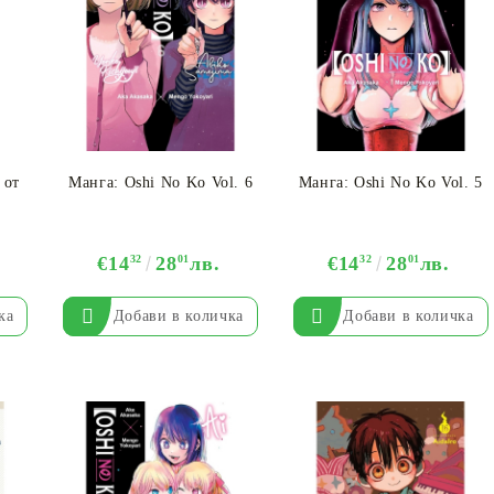
 от
Манга: Oshi No Ko Vol. 6
Манга: Oshi No Ko Vol. 5
€14
32
28
01
лв.
€14
32
28
01
лв.