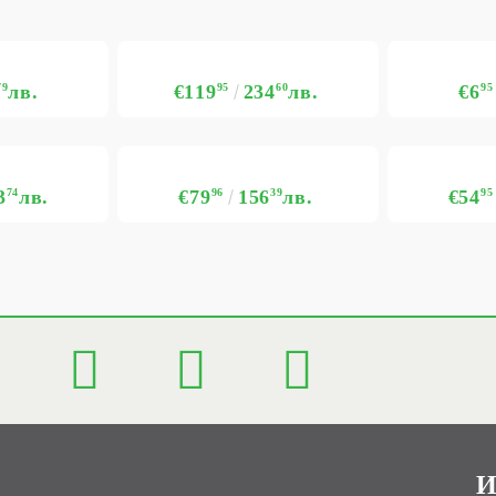
79
лв.
€119
95
234
60
лв.
€6
95
3
74
лв.
€79
96
156
39
лв.
€54
95
И