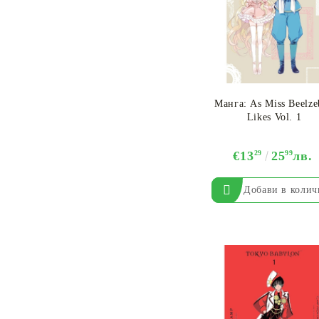
Манга: As Miss Beelz
Likes Vol. 1
€13
29
25
99
лв.