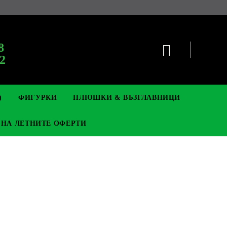
8
2
)
ФИГУРКИ
ПЛЮШКИ & ВЪЗГЛАВНИЦИ
 НА ЛЕТНИТЕ ОФЕРТИ
TCG
НАЧКИ & БРОШКИ
DIGIMON TCG
ФИЛМ И ГЕЙМ ФИГУРКИ
POKEMON TCG