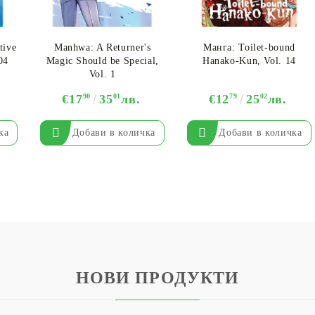
tive
Manhwa: A Returner's
Манга: Toilet-bound
04
Magic Should be Special,
Hanako-Kun, Vol. 14
Vol. 1
€17
90
35
01
лв.
€12
79
25
02
лв.
НОВИ ПРОДУКТИ