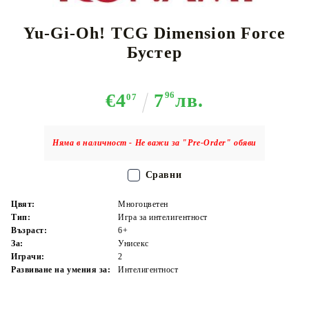
Yu-Gi-Oh! TCG Dimension Force
Бустер
€4
7
96
лв.
07
Няма в наличност - Не важи за "Pre-Order" обяви
Сравни
Цвят:
Многоцветен
Тип:
Игра за интелигентност
Възраст:
6+
За:
Унисекс
Играчи:
2
Развиване на умения за:
Интелигентност