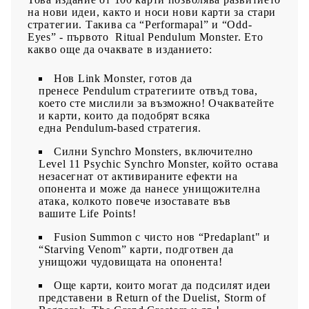
на нови идеи, както и носи нови карти за стари
стратегии. Такива са “Performapal” и “Odd-
Eyes” - първото Ritual Pendulum Monster. Ето
какво още да очаквате в изданието:
Нов Link Monster, готов да
пренесе Pendulum стратегиите отвъд това,
което сте мислили за възможно! Очакватейте
и карти, които да подобрят всяка
една Pendulum-based стратегия.
Силни Synchro Monsters, включително
Level 11 Psychic Synchro Monster, който остава
незасегнат от активираните ефекти на
опонента и може да нанесе унищожителна
атака, колкото повече изоставате във
вашите Life Points!
Fusion Summon с чисто нов “Predaplant" и
“Starving Venom” карти, подготвен да
унищожи чудовищата на опонента!
Още карти, които могат да подсилят идеи
представени в Return of the Duelist, Storm of