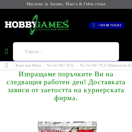
Магазин за Аниме, Манга & Гейм стоки
+359 88 7555112
Картови Игри
Yu-Gi-Oh! TCG
Yu-Gi-Oh! TCG Dimension Fo
Изпращаме поръчките Ви на
следващия работен ден! Доставката
зависи от заетостта на куриерската
фирма.