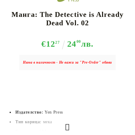
Манга: The Detective is Already
Dead Vol. 02
€12
24
00
лв.
27
Няма в наличност - Не важи за "Pre-Order" обяви
Издателство:
Yen Press
Тип корица:
мека
Страници:
 164