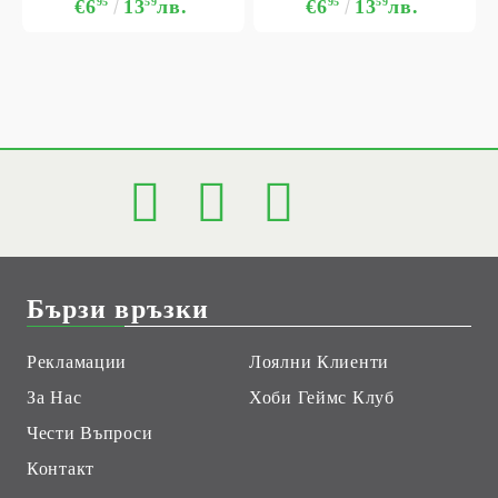
€6
95
13
59
лв.
€6
95
13
59
лв.
Бързи връзки
Рекламации
Лоялни Клиенти
За Нас
Хоби Геймс Клуб
Чести Въпроси
Контакт