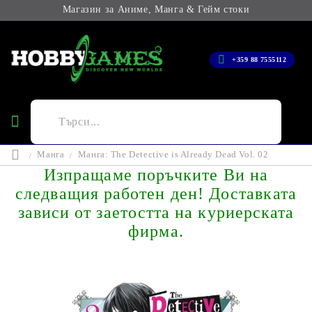
Магазин за Аниме, Манга & Гейм стоки
+359 88 7555112
Манга
Манга: The Detective is Already Dead Vol. 02
Изпращаме поръчките Ви на
следващия работен ден! Доставката
зависи от заетостта на куриерската
фирма.