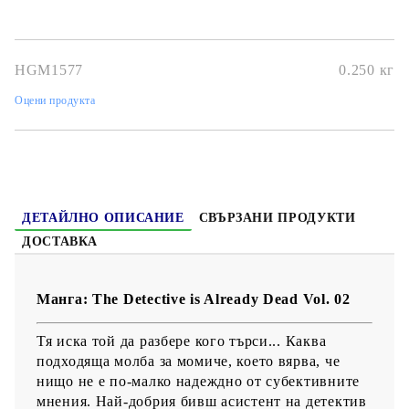
Автор:
nigozyu
Размер:
14
x 208cm
HGM1577
0.250
кг
Дата на издаване:
12/07/2022
Оцени продукта
Жанр:
Mystery, Comedy, Drama, Romance
Език:
Английски
Възраст:
16+
ДЕТАЙЛНО ОПИСАНИЕ
СВЪРЗАНИ ПРОДУКТИ
ДОСТАВКА
Манга: The Detective is Already Dead Vol. 02
Тя иска той да разбере кого търси... Каква
подходяща молба за момиче, което вярва, че
нищо не е по-малко надеждно от субективните
мнения. Най-добрия бивш асистент на детектив