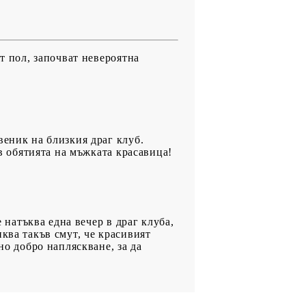
т пол, започват невероятна
веник на близкия драг клуб.
 в обятията на мъжката красавица!
е натъква една вечер в драг клуба,
ква такъв смут, че красивият
но добро напляскване, за да