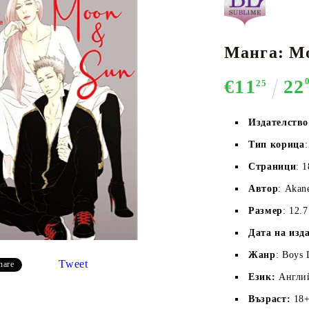
Манга: Mo
К-ПОП
АКСЕСОАРИ ЗА КАРТОВИ
НАСИПНИ 
Д
€11
22
CE CARD GAME
ИГРИ
LORCANA
25
Издателство
Тип корица
Страници
: 
Кутии за съхранение
Автор
: Akan
Протектори за карти
Размер
: 12.
Подложки/Матове
Дата на изд
Класьори за карти
Жанр
: Boys 
Tweet
hare
Език:
Англи
Възраст:
18