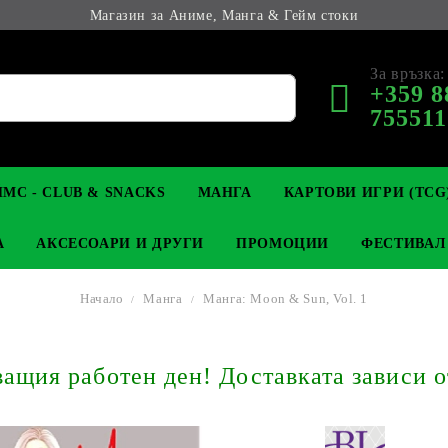
Магазин за Аниме, Манга & Гейм стоки
За връзка:
+359 8
755511
МС - CLUB & SNACKS
МАНГА
КАРТОВИ ИГРИ (TCG
А
АКСЕСОАРИ И ДРУГИ
ПРОМОЦИИ
ФЕСТИВАЛ
Начало
Манга
Манга: Moon & Sun, Vol. 1
М КОЛЕКЦИОНЕРСКИ
OP
КЛЮЧОДЪРЖАТЕЛИ
MAGIC: THE GATHERING
YU-GI-OH! TCG
LIGHT NOVEL
АНИМЕ ФИГУРКИ
LORCANA 
З
щия работен ден! Доставката зависи о
И