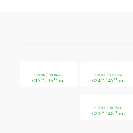
€19.96
€26.95
39.04лв.
52.71лв.
€17
96
35
13
лв.
€24
25
47
43
лв.
€25.95
50.75лв.
€23
36
45
69
лв.