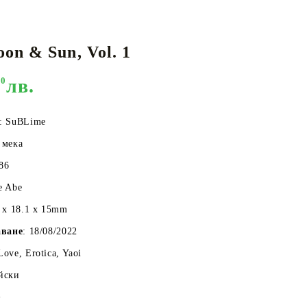
on & Sun, Vol. 1
КАРТИ
РУГИ
GUNDAM CARD GAME
00
лв.
RIFTBOUND: LEAGUE OF LEGENDS
TCG
: SuBLime
: мека
186
e Abe
7 x 18.1 x 15mm
аване
: 18/08/2022
Love, Erotica, Yaoi
йски
+