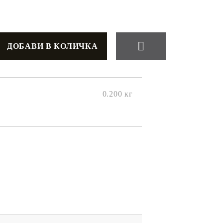
0.200
кг