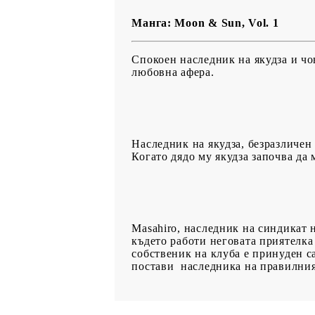
Манга: Moon & Sun, Vol. 1
Спокоен наследник на якудза и чов
любовна афера.
Наследник на якудза, безразличен
Когато дядо му якудза започва да 
Masahiro, наследник на синдикат н
където работи неговата приятелка
собственик на клуба е принуден са
постави наследника на правилния 