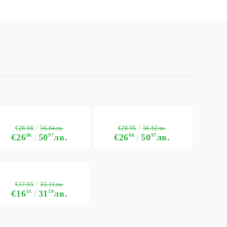
€28.96
€28.95
56.64лв.
56.62лв.
€26
06
50
97
лв.
€26
06
50
97
лв.
€17.95
35.11лв.
€16
15
31
59
лв.