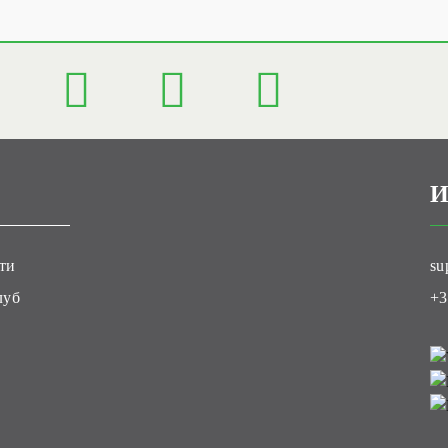
И
ти
su
луб
+3