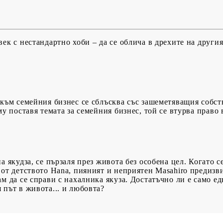
USD
EUR
BGN
RON
ек с нестандартно хоби – да се облича в дрехите на другия
BG
EN
RO
 към семейния бизнес се сблъсква със зашеметяващия собст
му поставя темата за семейния бизнес, той се втурва право
а якудза, се пързаля през живота без особена цел. Когато с
 от детството Hana, пияният и неприятен Masahiro предизви
м да се справи с нахалника якуза. Достатъчно ли е само ед
път в живота... и любовта?