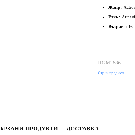
Жанр:
Actio
Език:
Англи
Възраст:
16
HGM1686
Моят профил
Оцени продукта
Вход
Регистрация
USD
EUR
BGN
RON
BG
EN
RO
ЪРЗАНИ ПРОДУКТИ
ДОСТАВКА