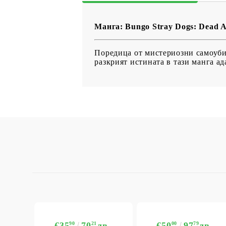
Манга: Bungo Stray Dogs: Dead Ap
Поредица от мистериозни самоуби
разкрият истината в тази манга а
€35
90
70
21
лв.
€50
00
97
79
лв.