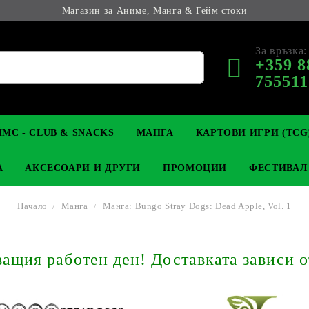
Магазин за Аниме, Манга & Гейм стоки
За връзка:
+359 8
755511
МС - CLUB & SNACKS
МАНГА
КАРТОВИ ИГРИ (TCG
А
АКСЕСОАРИ И ДРУГИ
ПРОМОЦИИ
ФЕСТИВАЛ
Начало
Манга
Манга: Bungo Stray Dogs: Dead Apple, Vol. 1
М КОЛЕКЦИОНЕРСКИ
OP
КЛЮЧОДЪРЖАТЕЛИ
MAGIC: THE GATHERING
YU-GI-OH! TCG
LIGHT NOVEL
АНИМЕ ФИГУРКИ
LORCANA 
З
щия работен ден! Доставката зависи о
И