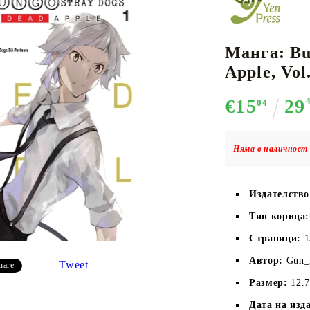
Манга: Bu
К-ПОП
АКСЕСОАРИ ЗА КАРТОВИ
НАСИПНИ 
Д
Apple, Vol.
CE CARD GAME
ИГРИ
LORCANA
€15
29
04
Няма в наличност 
Кутии за съхранение
Издателство
Протектори за карти
Тип корица:
Подложки/Матове
Класьори за карти
Страници:
1
Автор:
Gun_
Tweet
hare
Размер:
12.
Дата на изд