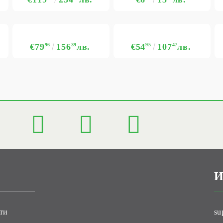
€79
96
156
39
лв.
€54
95
107
47
лв.
И
ти
su