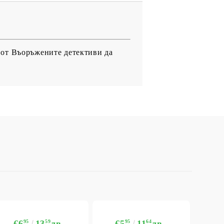
 от Въоръжените детективи да
€6
95
13
59
лв.
€5
95
11
64
лв.