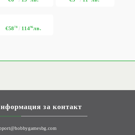
€58
78
114
96
лв.
нформация за контакт
pport@hobbygamesbg.com