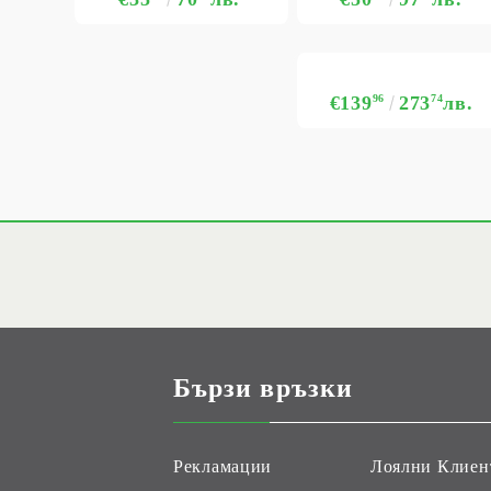
€139
96
273
74
лв.
Бързи връзки
Рекламации
Лоялни Клиен