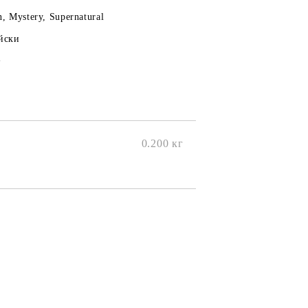
n, Mystery, Supernatural
йски
+
0.200
кг