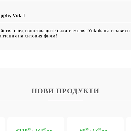
ple, Vol. 1
йства сред използващите сили измъчва Yokohama и зависи
даптация на хитовия филм!
НОВИ ПРОДУКТИ
€119
95
234
60
лв.
€6
95
13
59
лв.