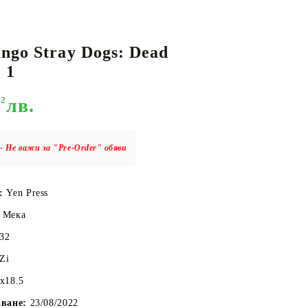
ngo Stray Dogs: Dead
КАРТИ
РУГИ
GUNDAM CARD GAME
 1
RIFTBOUND: LEAGUE OF LEGENDS
TCG
42
лв.
- Не важи за "Pre-Order" обяви
:
Yen Press
Мека
32
Zi
7x18.5
аване:
23/08/2022