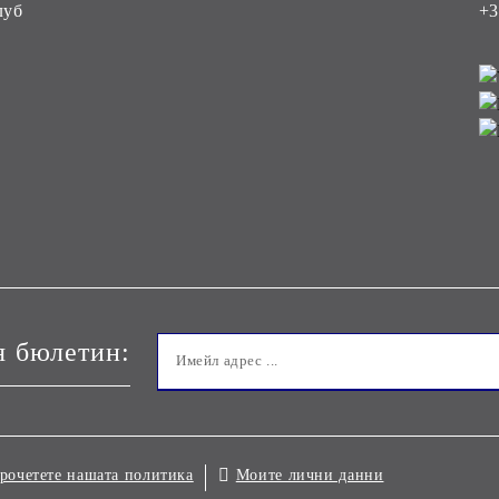
луб
+3
я бюлетин:
Моите лични данни
рочетете нашата политика