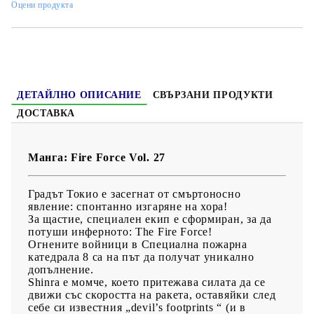
Оцени продукта
Жанр:
Action, Sci-Fi, Shounen
Език:
Английски
Възраст:
13+
ДЕТАЙЛНО ОПИСАНИЕ
СВЪРЗАНИ ПРОДУКТИ
ДОСТАВКА
Манга: Fire Force Vol. 27
Градът Токио е засегнат от смъртоносно
явление: спонтанно изгаряне на хора!
За щастие, специален екип е сформиран, за да
потуши инферното: The Fire Force!
Огнените войници в Специална пожарна
катедрала 8 са на път да получат уникално
допълнение.
Shinra е момче, което притежава силата да се
движи със скоростта на ракета, оставяйки след
себе си известния „devil’s footprints “ (и в