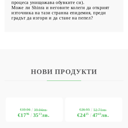
процеса унищожава обувките си).
Може ли Shinra и неговите колеги да открият
източника на тази странна епидемия, преди
градът да изгори и да стане на пепел?
НОВИ ПРОДУКТИ
€19.96
€26.95
39.04лв.
52.71лв.
€17
96
35
13
лв.
€24
25
47
43
лв.