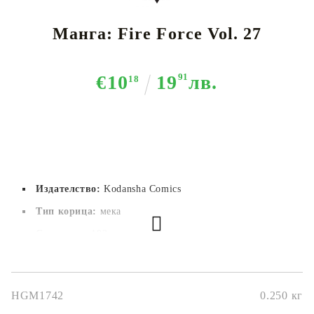
Манга: Fire Force Vol. 27
€10
19
91
лв.
18
Издателство:
Kodansha Comics
Тип корица:
 мека
Страници:
 192
Автор:
Atsushi Ohkubo
Размер:
12.7x19см
HGM1742
0.250
кг
Дата на издаване:
05/06/2022