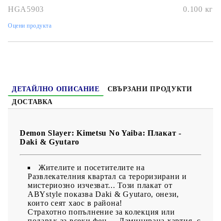
HGA5903
0.100
кг
Оцени продукта
ДЕТАЙЛНО ОПИСАНИЕ
СВЪРЗАНИ ПРОДУКТИ
ДОСТАВКА
Demon Slayer: Kimetsu No Yaiba: Плакат -
Daki & Gyutaro
Жителите и посетителите на
Развлекателния квартал са тероризирани и
мистериозно изчезват... Този плакат от
ABYstyle показва Daki & Gyutaro, онези,
които сеят хаос в района!
Страхотно попълнение за колекция или
подарък за всеки фен.
- Ламинирана хартия, с