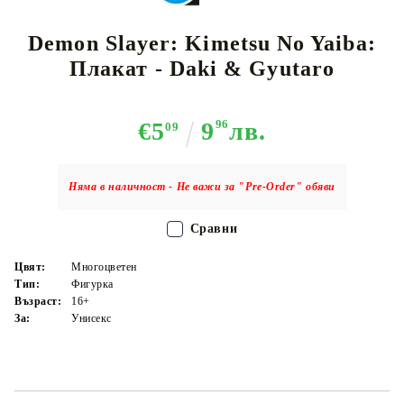
Demon Slayer: Kimetsu No Yaiba:
Плакат - Daki & Gyutaro
€5
9
96
лв.
09
Няма в наличност - Не важи за "Pre-Order" обяви
Сравни
Цвят:
Многоцветен
Тип:
Фигурка
Възраст:
16+
За:
Унисекс