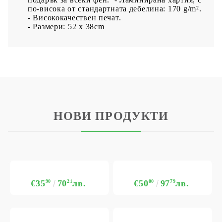
по-висока от стандартната дебелина: 170 g/m².
- Висококачествен печат.
- Размери: 52 x 38cm
НОВИ ПРОДУКТИ
€35
90
70
21
лв.
€50
00
97
79
лв.