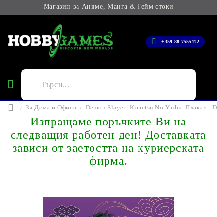
Магазин за Аниме, Манга & Гейм стоки
+359 88 7555112
За Дома и Офиса
Demon Slayer: Kimetsu No Yaiba: Плакат - D
Изпращаме поръчките Ви на
следващия работен ден! Доставката
зависи от заетостта на куриерската
фирма.