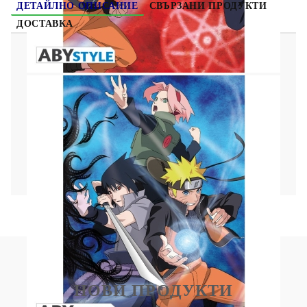
ДЕТАЙЛНО ОПИСАНИЕ
СВЪРЗАНИ ПРОДУКТИ
ДОСТАВКА
Sailor Moon Комплект Картички 5бр.
5 броя тематични картички на любимият
Ви франчайз
Размер: 14,8x10,5см
НОВИ ПРОДУКТИ