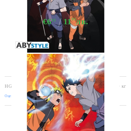
Картички 5бр.
€6
11
95
лв.
11
Няма в наличност - Не важи за "Pre-Order" обяви
HGA6117
0.100
кг
Оцени продукта