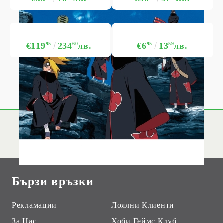
€119
95
234
60
лв.
€6
95
13
59
лв.
Бързи връзки
Рекламации
Лоялни Клиенти
За Нас
Хоби Геймс Клуб