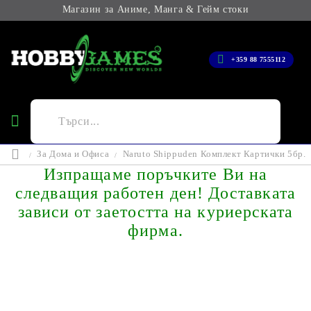
Магазин за Аниме, Манга & Гейм стоки
+359 88 7555112
За Дома и Офиса
Naruto Shippuden Комплект Картички 5бр.
Изпращаме поръчките Ви на
следващия работен ден! Доставката
зависи от заетостта на куриерската
фирма.