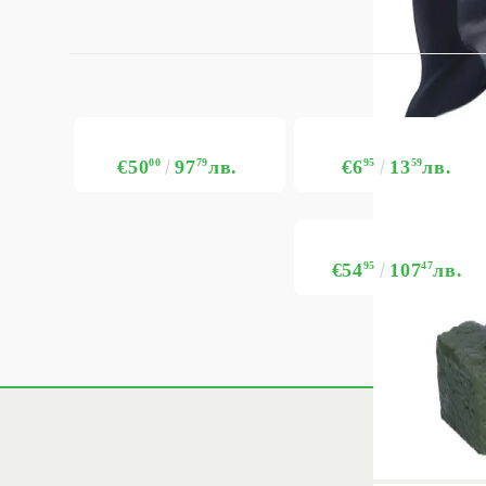
€50
00
97
79
лв.
€6
95
13
59
лв.
€54
95
107
47
лв.