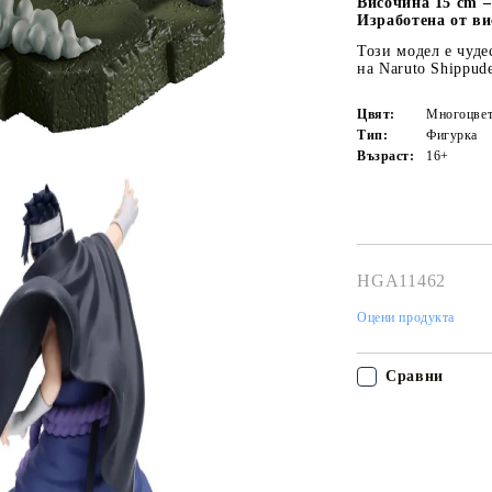
Височина 15 cm –
Изработена от в
Този модел е чуд
на Naruto Shippud
Цвят:
Многоцвет
Тип:
Фигурка
Възраст:
16+
HGA11462
Оцени продукта
Моят профил
Tweet
hare
Вход
Регистрация
Сравни
USD
EUR
BGN
RON