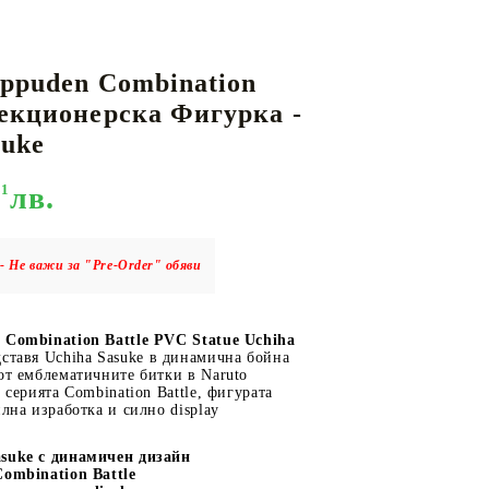
ippuden Combination
КАРТИ
РУГИ
GUNDAM CARD GAME
лекционерска Фигурка -
RIFTBOUND: LEAGUE OF LEGENDS
suke
TCG
31
лв.
- Не важи за "Pre-Order" обяви
 Combination Battle PVC Statue Uchiha
ставя Uchiha Sasuke в динамична бойна
от емблематичните битки в Naruto
 серията Combination Battle, фигурата
йлна изработка и силно display
suke с динамичен дизайн
Combination Battle