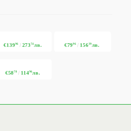
€139
96
273
74
лв.
€79
96
156
39
лв.
€58
78
114
96
лв.