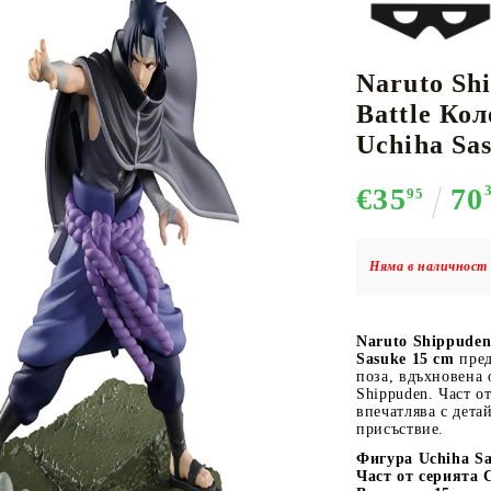
Naruto Sh
К-ПОП
АКСЕСОАРИ ЗА КАРТОВИ
НАСИПНИ 
Д
Battle Ко
CE CARD GAME
ИГРИ
LORCANA
Uchiha Sa
€35
70
95
Няма в наличност 
Кутии за съхранение
Протектори за карти
Naruto Shippuden
Подложки/Матове
Sasuke 15 cm
пред
Класьори за карти
поза, вдъхновена 
Shippuden. Част от
впечатлява с дета
присъствие.
Фигура Uchiha Sa
Част от серията 