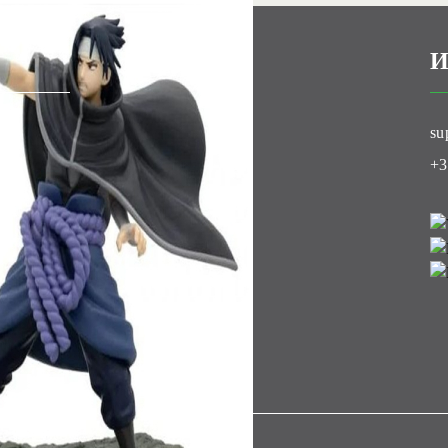
И
ти
su
луб
+3