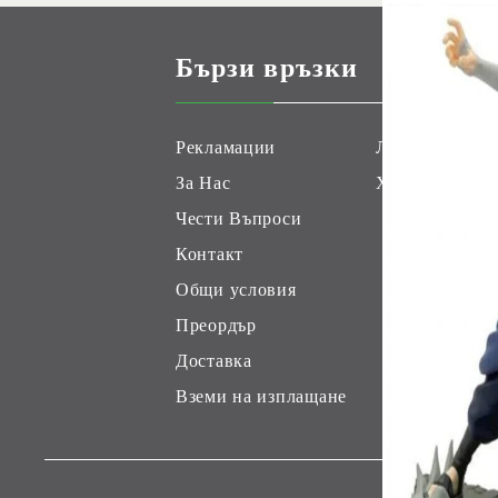
Бързи връзки
Рекламации
Лоялни Клиен
За Нас
Хоби Геймс К
Чести Въпроси
Контакт
Общи условия
Преордър
Доставка
Вземи на изплащане