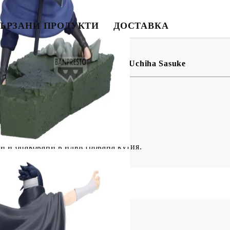
BG
EN
RO
ЪРЗАНИ ПРОДУКТИ
ДОСТАВКА
attle Колекционерска Фигурка - Uchiha Sasuke
и и опаковани в илюстрована кутия.