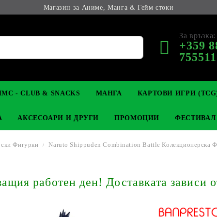
Магазин за Аниме, Манга & Гейм стоки
За връзка:
+359 8
755511
МС - CLUB & SNACKS
МАНГА
КАРТОВИ ИГРИ (TCG
А
АКСЕСОАРИ И ДРУГИ
ПРОМОЦИИ
ФЕСТИВАЛ
рски Фигурки
Naruto Shippuden Combination Battle Колекционерска Ф
М КОЛЕКЦИОНЕРСКИ
OP
КЛЮЧОДЪРЖАТЕЛИ
MAGIC: THE GATHERING
YU-GI-OH! TCG
LIGHT NOVEL
АНИМЕ ФИГУРКИ
LORCANA 
З
щия работен ден! Доставката зависи о
И