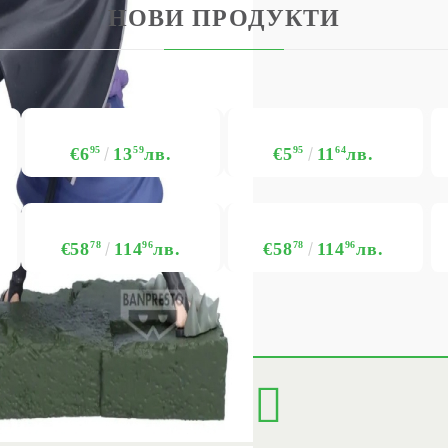
НОВИ ПРОДУКТИ
€6
95
13
59
лв.
€5
95
11
64
лв.
€58
78
114
96
лв.
€58
78
114
96
лв.