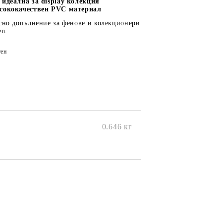
 идеална за display колекция
исококачествен PVC материал
есно допълнение за фенове и колекционери
en.
ен
0.646
кг