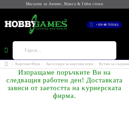
Магазин за Аниме, Манга & Гейм стоки
+359 88 7555112
Картови Игри
Аксесоари за картови игри
Кутии за съхран
Изпращаме поръчките Ви на
следващия работен ден! Доставката
зависи от заетостта на куриерската
фирма.