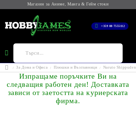
Магазин за Аниме, Манга & Гейм стоки
+359 88 7555112
За Дома и Офиса
Плюшки и Възглавници
Naruto Shippuden
Изпращаме поръчките Ви на
следващия работен ден! Доставката
зависи от заетостта на куриерската
фирма.