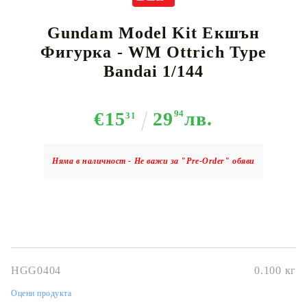
Gundam Model Kit Екшън
Фигурка - WM Ottrich Type
Bandai 1/144
€15
29
94
лв.
31
Няма в наличност - Не важи за "Pre-Order" обяви
HGG0404
0.100
кг
Оцени продукта