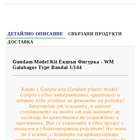
ДЕТАЙЛНО ОПИСАНИЕ
СВЪРЗАНИ ПРОДУКТИ
ДОСТАВКА
Gundam Model Kit Екшън Фигурка - WM
Galabagos Type Bandai 1/144
Какво е Gunpla или Gundam plastic model:
Gunpla е едно интерактивно, креативно и
забавно хоби особено за феновете на роботи!
Започвайки от основата, а именно
сглобяването на модел от най-малките му
частици до цялостното му изграждане и
оцветяване, Вие се въвличате в един процес с
уникален и удовлетворяващ резултат! Но това
не е всичко, с помощта на артикулиращи
накрайници и допълнителни части, можете да