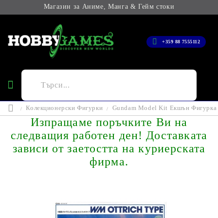
Магазин за Аниме, Манга & Гейм стоки
+359 88 7555112
Колекционерски Фигурки
Gundam Model Kit Екшън Фигурка 
Изпращаме поръчките Ви на
следващия работен ден! Доставката
зависи от заетостта на куриерската
фирма.