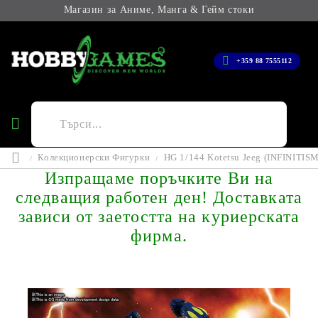
Магазин за Аниме, Манга & Гейм стоки
+359 88 7555112
Колекционерски Фигурки
HG 1/144 Kotetsu Jeeg (INFINITISM
Изпращаме поръчките Ви на
следващия работен ден! Доставката
зависи от заетостта на куриерската
фирма.