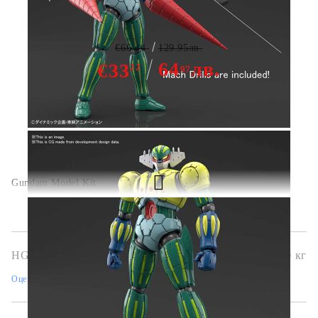
(INFINITISM)
€66.44
129.95лв.
64
лв.
€33
22
97
Gundam Model Kit
HGG0467
0.800
кг
Оцени продукта