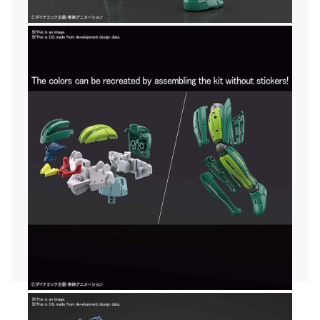
желания.
Кутията съдържа:
- Части за сглобяването.
- Лепенки/стикери.
- Книжка с указания.
Материал: PE, PP, PS
Размер: 18.5cm
Допълнителна информация:
- Комплекта не съдържа допълнителни
подръчни материали (клещи, маркери,
бойчки и др.)
- Не е нужно лепило за сглобяване.