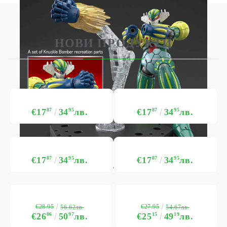
НОВИ ПРОДУКТИ
€17
87
34
95
лв.
€17
87
34
95
лв.
€17
87
34
95
лв.
€17
87
34
95
лв.
€28.95
€27.95
56.62лв.
54.67лв.
€26
06
50
97
лв.
€25
15
49
19
лв.