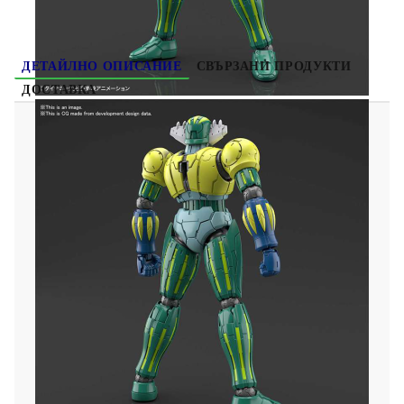
ДЕТАЙЛНО ОПИСАНИЕ
СВЪРЗАНИ ПРОДУКТИ
ДОСТАВКА
HG 1/144 Kotetsu Jeeg (INFINITISM)
Какво е Gunpla или Gundam plastic model:
Gunpla е едно интерактивно, креативно и
забавно хоби особено за феновете на роботи!
Започвайки от основата, а именно
сглобяването на модел от най-малките му
частици до цялостното му изграждане и
оцветяване, Вие се въвличате в един процес с
уникален и удовлетворяващ резултат! Но това
не е всичко, с помощта на артикулиращи
накрайници и допълнителни части, можете да
променяте движенията и позите на модела,
който създавате спрямо собствените си