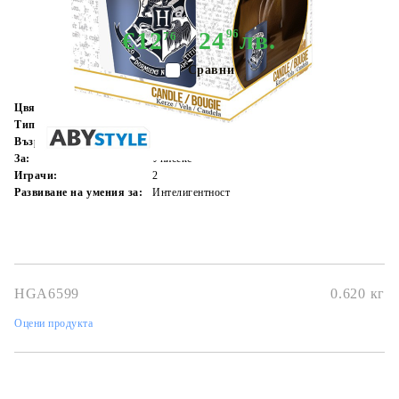
€12
24
96
лв.
76
Сравни
Цвят:
Многоцветен
Тип:
Игра за интелигентност
Възраст:
6+
За:
Унисекс
Играчи:
2
Развиване на умения за:
Интелигентност
HGA6599
0.620
кг
Оцени продукта