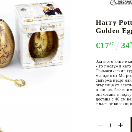
Harry Pott
К-ПОП
АКСЕСОАРИ ЗА КАРТОВИ
НАСИПНИ 
Д
Golden Eg
CE CARD GAME
ИГРИ
LORCANA
€17
34
87
Златното яйце е 
- то послужи като
Тримагическия ту
Кутии за съхранение
мелодия от Merpeo
съдържа нещо наи
Протектори за карти
огърлица от златн
привличайте внима
Подложки/Матове
опакована в подар
доставя с 40 см 
Класьори за карти
е част от колекци