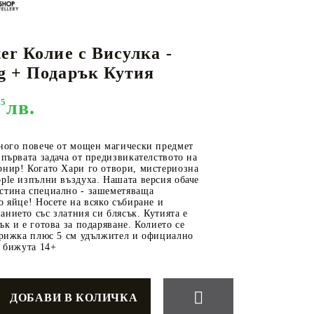
er Колие с Висулка -
КАРТИ
РУГИ
GUNDAM CARD GAME
g + Подарък Кутия
RIFTBOUND: LEAGUE OF LEGENDS
TCG
95
лв.
много повече от мощен магически предмет
 първата задача от предизвикателството на
рнир! Когато Хари го отвори, мистериозна
ple изпълни въздуха. Нашата версия обаче
стина специално - зашеметяваща
о яйце! Носете на всяко събиране и
нието със златния си блясък. Кутията е
ък и е готова за подаряване. Колието се
верижка плюс 5 см удължител и официално
я бижута 14+