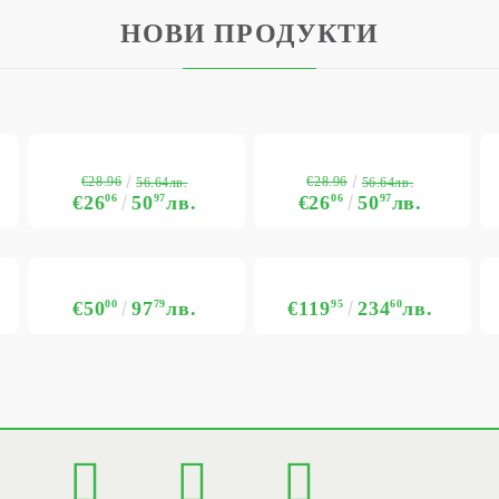
НОВИ ПРОДУКТИ
€28.96
€28.96
56.64лв.
56.64лв.
€26
06
50
97
лв.
€26
06
50
97
лв.
€50
00
97
79
лв.
€119
95
234
60
лв.