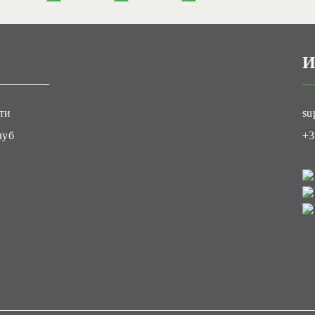
И
ти
su
луб
+3