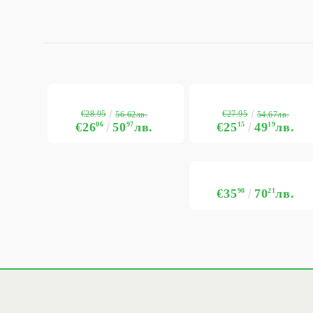
€28.95
€27.95
56.62лв.
54.67лв.
€26
06
50
97
лв.
€25
15
49
19
лв.
€35
90
70
21
лв.