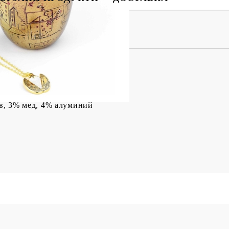
BG
EN
RO
Golden Egg + Подарък Кутия
ав, 3% мед, 4% алуминий