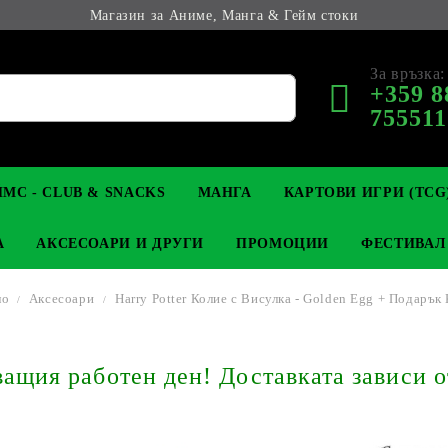
Магазин за Аниме, Манга & Гейм стоки
За връзка:
+359 8
755511
МС - CLUB & SNACKS
МАНГА
КАРТОВИ ИГРИ (TCG
А
АКСЕСОАРИ И ДРУГИ
ПРОМОЦИИ
ФЕСТИВАЛ
ло
Аксесоари
Harry Potter Колие с Висулка - Golden Egg + Подарък
М КОЛЕКЦИОНЕРСКИ
OP
КЛЮЧОДЪРЖАТЕЛИ
MAGIC: THE GATHERING
YU-GI-OH! TCG
LIGHT NOVEL
АНИМЕ ФИГУРКИ
LORCANA 
З
щия работен ден! Доставката зависи о
И