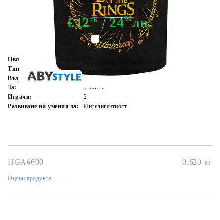
€12
24
96
лв.
76
Сравни
Цвят:
Многоцветен
Тип:
Игра за интелигентност
Възраст:
6+
За:
Унисекс
Играчи:
2
Развиване на умения за:
Интелигентност
HGA6600
0.620
кг
Оцени продукта