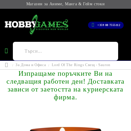
Магазин за Аниме, Манга & Гейм стоки
+359 88 7555112
За Дома и Офиса
Lord Of The Rings Свещ - Sauron
Изпращаме поръчките Ви на
следващия работен ден! Доставката
зависи от заетостта на куриерската
фирма.