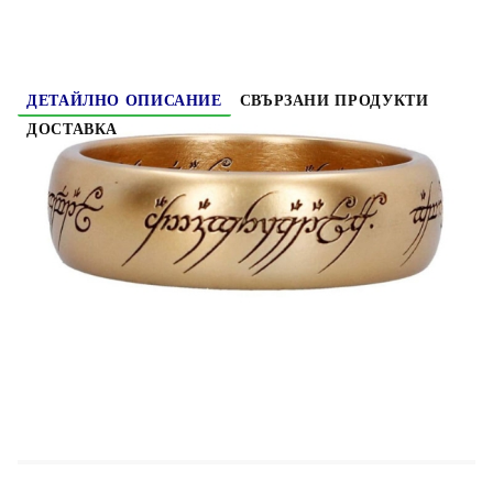
ДЕТАЙЛНО ОПИСАНИЕ
СВЪРЗАНИ ПРОДУКТИ
ДОСТАВКА
Lord of the Rings Кутия за Съхранение - The
One Ring
Тази стилна кутия за бижута, изработена
от висококачествена смола, е от вселената на
„Властелинът на пръстените“.
- Официално
лицензирана подложка/купичка за бижута от
„Властелинът на пръстените“
- Размер: Ø 11 см и приблизително 3 см
височина