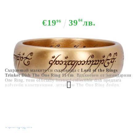
Съхранение - The One Ring
€19
39
04
лв.
96
Съхранявай малките си съкровища с
Lord of the Rings
Trinket Dish The One Ring 11 cm
. Вдъхновен от легендарния
One Ring, този officially licensed collectible dish предлага
polyresin конструкция
,
детайлен The One Ring design
,
компактен 11 cm display размер
и
практично място за
jewelry, rings, coins, keys или small accessories
. Отличен
избор за The Lord of the Rings фенове, fantasy collectors и
Middle-earth display.
HGA11520
0.435
кг
Оцени продукта