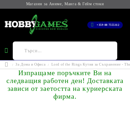
Магазин за Аниме, Манга & Гейм стоки
+359 88 7555112
За Дома и Офиса
Lord of the Rings Кутия за Съхранение - Th
Изпращаме поръчките Ви на
следващия работен ден! Доставката
зависи от заетостта на куриерската
фирма.