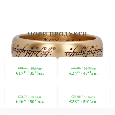
НОВИ ПРОДУКТИ
€19.96
€26.95
39.04лв.
52.71лв.
€17
96
35
13
лв.
€24
25
47
43
лв.
€28.96
€28.96
56.64лв.
56.64лв.
€26
06
50
97
лв.
€26
06
50
97
лв.