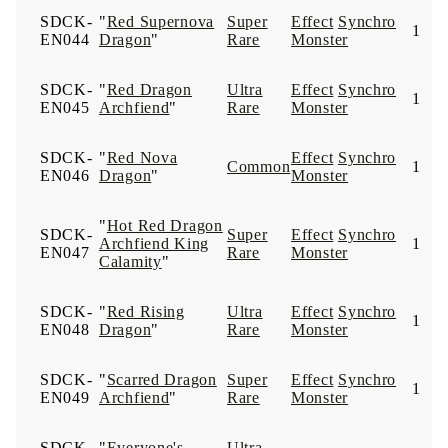
SDCK-
"
Red Supernova
Super
Effect
Synchro
1
EN044
Dragon
"
Rare
Monster
SDCK-
"
Red Dragon
Ultra
Effect
Synchro
1
EN045
Archfiend
"
Rare
Monster
SDCK-
"
Red Nova
Effect
Synchro
Common
1
EN046
Dragon
"
Monster
"
Hot Red Dragon
SDCK-
Super
Effect
Synchro
Archfiend King
1
EN047
Rare
Monster
Calamity
"
SDCK-
"
Red Rising
Ultra
Effect
Synchro
1
EN048
Dragon
"
Rare
Monster
SDCK-
"
Scarred Dragon
Super
Effect
Synchro
1
EN049
Archfiend
"
Rare
Monster
SDCK-
"
Everyone's
Ultra