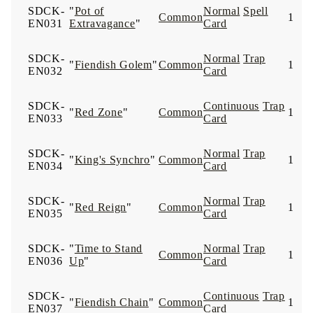
SDCK-
"
Pot of
Normal
Spell
Common
1
EN031
Extravagance
"
Card
SDCK-
Normal
Trap
"
Fiendish Golem
"
Common
1
EN032
Card
SDCK-
Continuous
Trap
"
Red Zone
"
Common
1
EN033
Card
SDCK-
Normal
Trap
"
King's Synchro
"
Common
1
EN034
Card
SDCK-
Normal
Trap
"
Red Reign
"
Common
1
EN035
Card
SDCK-
"
Time to Stand
Normal
Trap
Common
1
EN036
Up
"
Card
SDCK-
Continuous
Trap
"
Fiendish Chain
"
Common
1
EN037
Card