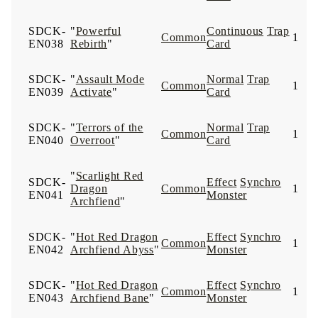
SDCK-
"
Powerful
Continuous
Trap
Common
1
EN038
Rebirth
"
Card
SDCK-
"
Assault Mode
Normal
Trap
Common
1
EN039
Activate
"
Card
SDCK-
"
Terrors of the
Normal
Trap
Common
1
EN040
Overroot
"
Card
"
Scarlight Red
SDCK-
Effect
Synchro
Dragon
Common
1
EN041
Monster
Archfiend
"
SDCK-
"
Hot Red Dragon
Effect
Synchro
Common
1
EN042
Archfiend Abyss
"
Monster
SDCK-
"
Hot Red Dragon
Effect
Synchro
Common
1
EN043
Archfiend Bane
"
Monster