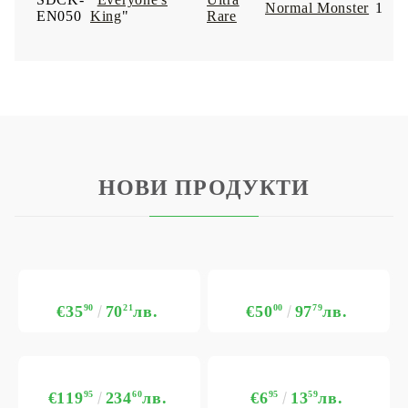
Normal Monster
1
EN050
King
"
Rare
НОВИ ПРОДУКТИ
€35
90
70
21
лв.
€50
00
97
79
лв.
€119
95
234
60
лв.
€6
95
13
59
лв.