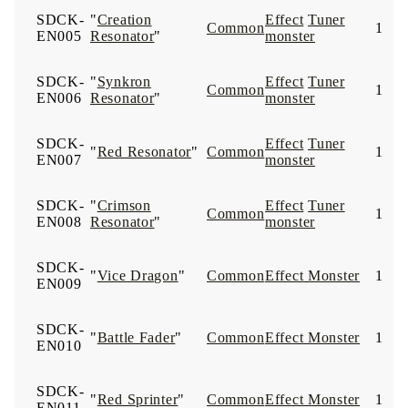
SDCK-
"
Creation
Effect
Tuner
Common
1
EN005
Resonator
"
monster
SDCK-
"
Synkron
Effect
Tuner
Common
1
EN006
Resonator
"
monster
SDCK-
Effect
Tuner
"
Red Resonator
"
Common
1
EN007
monster
SDCK-
"
Crimson
Effect
Tuner
Common
1
EN008
Resonator
"
monster
SDCK-
"
Vice Dragon
"
Common
Effect Monster
1
EN009
SDCK-
"
Battle Fader
"
Common
Effect Monster
1
EN010
SDCK-
"
Red Sprinter
"
Common
Effect Monster
1
EN011