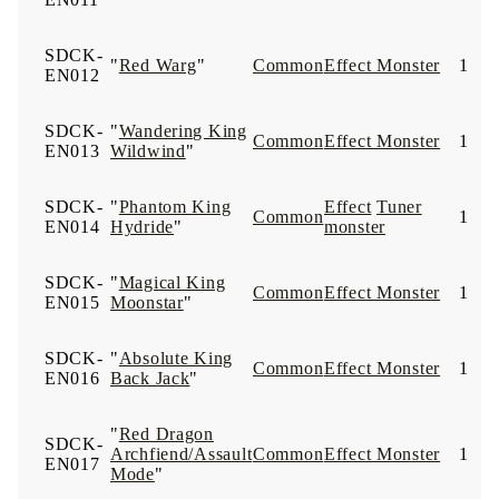
SDCK-
"
Red Warg
"
Common
Effect Monster
1
EN012
SDCK-
"
Wandering King
Common
Effect Monster
1
EN013
Wildwind
"
SDCK-
"
Phantom King
Effect
Tuner
Common
1
EN014
Hydride
"
monster
SDCK-
"
Magical King
Common
Effect Monster
1
EN015
Moonstar
"
SDCK-
"
Absolute King
Common
Effect Monster
1
EN016
Back Jack
"
"
Red Dragon
SDCK-
Archfiend/Assault
Common
Effect Monster
1
EN017
Mode
"