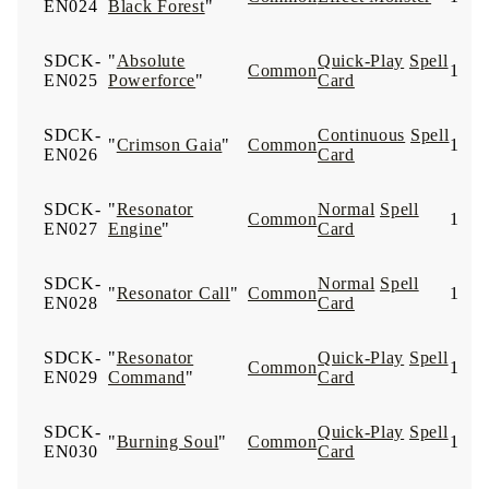
EN024
Black Forest
"
SDCK-
"
Absolute
Quick-Play
Spell
Common
1
EN025
Powerforce
"
Card
SDCK-
Continuous
Spell
"
Crimson Gaia
"
Common
1
EN026
Card
SDCK-
"
Resonator
Normal
Spell
Common
1
EN027
Engine
"
Card
SDCK-
Normal
Spell
"
Resonator Call
"
Common
1
EN028
Card
SDCK-
"
Resonator
Quick-Play
Spell
Common
1
EN029
Command
"
Card
SDCK-
Quick-Play
Spell
"
Burning Soul
"
Common
1
EN030
Card