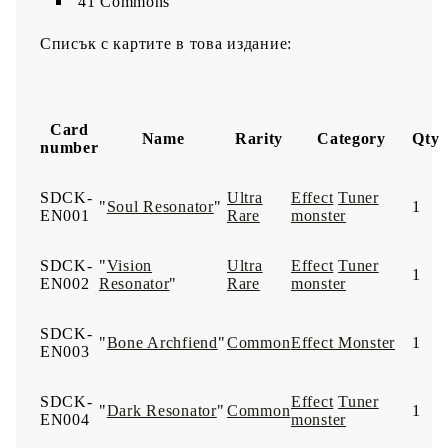
41 Commons​
Списък с картите в това издание:
Card
Name
Rarity
Category
Qty
number
SDCK-
Ultra
Effect
Tuner
"
Soul Resonator
"
1
EN001
Rare
monster
SDCK-
"
Vision
Ultra
Effect
Tuner
1
EN002
Resonator
"
Rare
monster
SDCK-
"
Bone Archfiend
"
Common
Effect Monster
1
EN003
SDCK-
Effect
Tuner
"
Dark Resonator
"
Common
1
EN004
monster