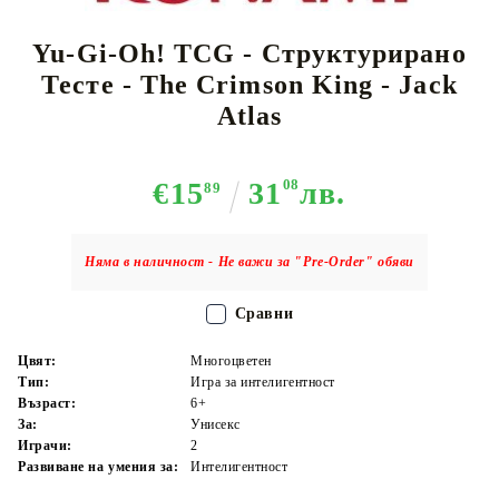
Yu-Gi-Oh! TCG - Структурирано
Тесте - The Crimson King - Jack
Atlas
€15
31
08
лв.
89
Няма в наличност - Не важи за "Pre-Order" обяви
Сравни
Цвят:
Многоцветен
Тип:
Игра за интелигентност
Възраст:
6+
За:
Унисекс
Играчи:
2
Развиване на умения за:
Интелигентност