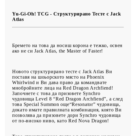
Yu-Gi-Oh! TCG - Структурирано Тесте с Jack
Atlas
Бремето на това да носиш корона е тежко, освен
ако не си Jack Atlas, the Master of Faster!
Новото структурирано тесте с Jack Atlas Ви
поставя на шоьорското място на Phoenix
Whirlwind и Ви дава право да командвате
мнобройните лица на Red Dragon Archfiend!
Започнете с това да призовете Synchro
чудовища Level 8 “Red Dragon Archfiend”, а след
това Special Summon още“Resonator” чудовища,
докато имате правилната комбинация, която Ви
позволява да призовете дори Synchro чудовища
от по-високо ниво, като Red Nova Dragon!