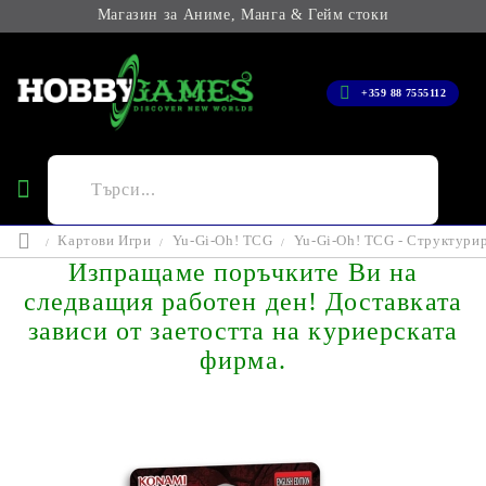
Магазин за Аниме, Манга & Гейм стоки
+359 88 7555112
Картови Игри
Yu-Gi-Oh! TCG
Yu-Gi-Oh! TCG - Структурира
Изпращаме поръчките Ви на
следващия работен ден! Доставката
зависи от заетостта на куриерската
фирма.