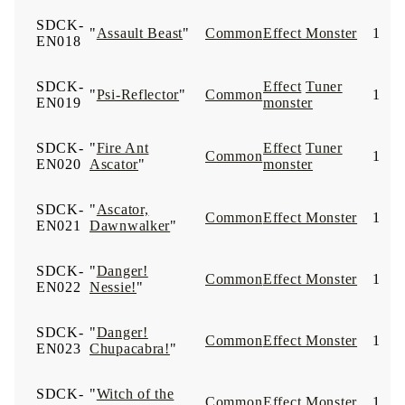
SDCK-
"
Assault Beast
"
Common
Effect Monster
1
EN018
SDCK-
Effect
Tuner
"
Psi-Reflector
"
Common
1
EN019
monster
SDCK-
"
Fire Ant
Effect
Tuner
Common
1
EN020
Ascator
"
monster
SDCK-
"
Ascator,
Common
Effect Monster
1
EN021
Dawnwalker
"
SDCK-
"
Danger!
Common
Effect Monster
1
EN022
Nessie!
"
SDCK-
"
Danger!
Common
Effect Monster
1
EN023
Chupacabra!
"
SDCK-
"
Witch of the
Common
Effect Monster
1