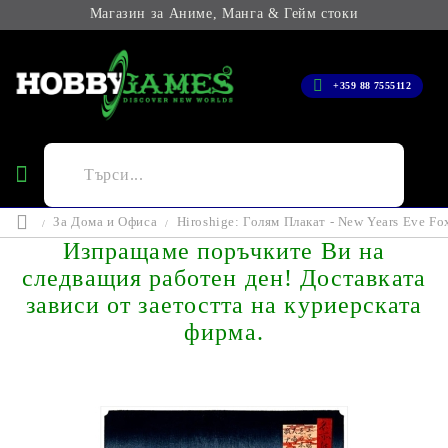
Магазин за Аниме, Манга & Гейм стоки
+359 88 7555112
За Дома и Офиса
Hiroshige: Голям Плакат - New Years Eve F
Изпращаме поръчките Ви на
следващия работен ден! Доставката
зависи от заетостта на куриерската
фирма.