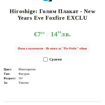
Hiroshige: Голям Плакат - New
Years Eve Foxfire EXCLU
€7
14
94
лв.
64
Няма в наличност - Не важи за "Pre-Order" обяви
Сравни
Цвят:
Многоцветен
Тип:
Фигурка
Възраст:
16+
За:
Унисекс