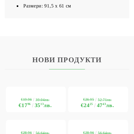
Размери: 91,5 х 61 см
НОВИ ПРОДУКТИ
€19.96
€26.95
39.04лв.
52.71лв.
€17
96
35
13
лв.
€24
25
47
43
лв.
€28.96
€28.96
56.64лв.
56.64лв.