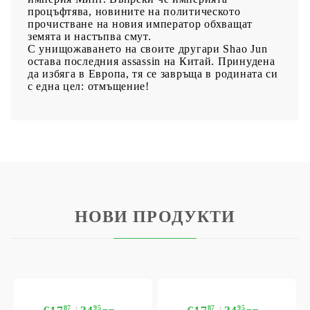
процъфтява, новините на политическото
прочистване на новия император обхващат
земята и настъпва смут.
С унищожаването на своите другари Shao Jun
остава последния assassin на Китай. Принудена
да избяга в Европа, тя се завръща в родината си
с една цел: отмъщение!
НОВИ ПРОДУКТИ
87
95
87
95