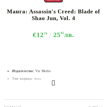
Манга: Assassin's Creed: Blade of
Shao Jun, Vol. 4
€12
25
02
лв.
79
Издателство:
Viz Media
Тип корица:
 мека
Страници:
 160
Автор:
Minoji Kurata
Размер:
14.6x21