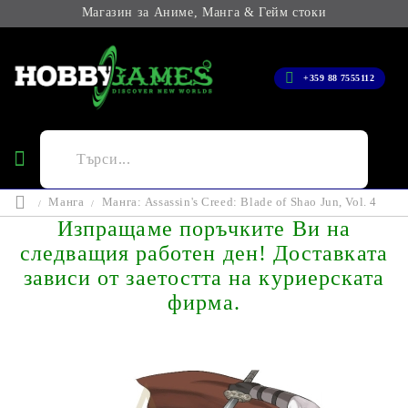
Магазин за Аниме, Манга & Гейм стоки
+359 88 7555112
Манга
Манга: Assassin's Creed: Blade of Shao Jun, Vol. 4
Изпращаме поръчките Ви на
следващия работен ден! Доставката
зависи от заетостта на куриерската
фирма.