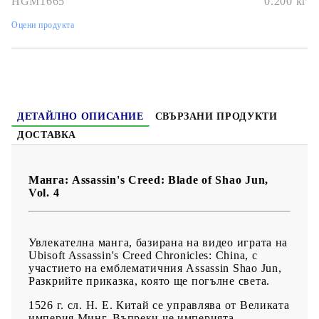
HGM1665
0.200
кг
Дата на издаване:
21/06/2022
Оцени продукта
Жанр:
Action, Adventure
Език:
Английски
Възраст:
16+
ДЕТАЙЛНО ОПИСАНИЕ
СВЪРЗАНИ ПРОДУКТИ
ДОСТАВКА
Манга: Assassin's Creed: Blade of Shao Jun,
Vol. 4
Увлекателна манга, базирана на видео играта на
Ubisoft Assassin's Creed Chronicles: China, с
участието на емблематичния Assassin Shao Jun,
Разкрийте приказка, която ще погълне света.
1526 г. сл. Н. Е. Китай се управлява от Великата
империя Минг. Въпреки че империята