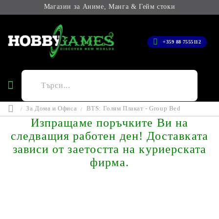
Магазин за Аниме, Манга & Гейм стоки
+359 88 7555112
За Дома и Офиса
BTS: Голям Плакат - Group Bed
Изпращаме поръчките Ви на
следващия работен ден! Доставката
зависи от заетостта на куриерската
фирма.