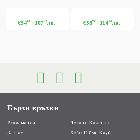
€54
95
107
47
лв.
€58
78
114
96
лв.
Бързи връзки
Рекламации
Лоялни Клиенти
За Нас
Хоби Геймс Клуб