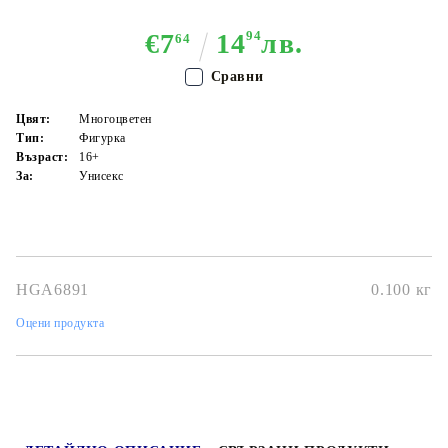
€7
14
94
лв.
64
Сравни
Цвят:
Многоцветен
Тип:
Фигурка
Възраст:
16+
За:
Унисекс
HGA6891
0.100
кг
Оцени продукта