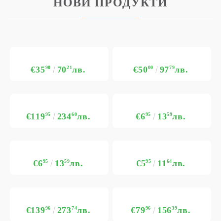
НОВИ ПРОДУКТИ
€35
90
70
21
лв.
€50
00
97
79
лв.
€119
95
234
60
лв.
€6
95
13
59
лв.
€6
95
13
59
лв.
€5
95
11
64
лв.
€139
96
273
74
лв.
€79
96
156
39
лв.