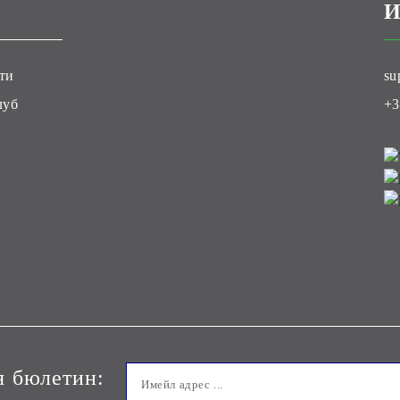
И
ти
su
луб
+3
я бюлетин: