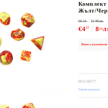
Комплект З
Жълт/Чер
€6.11
11.95лв.
К-ПОП
АКСЕСОАРИ ЗА КАРТОВИ
НАСИПНИ 
Д
€4
8
л
27
CE CARD GAME
ИГРИ
LORCANA
35
Няма в наличност 
Кутии за съхранение
Протектори за карти
Подложки/Матове
HGC0677
Класьори за карти
Оцени продукта