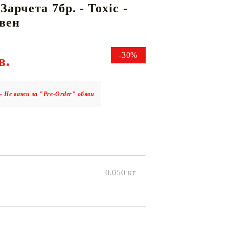
арчета 7бр. - Toxic -
вен
КАРТИ
РУГИ
GUNDAM CARD GAME
-30%
в.
RIFTBOUND: LEAGUE OF LEGENDS
TCG
- Не важи за "Pre-Order" обяви
0.050
кг