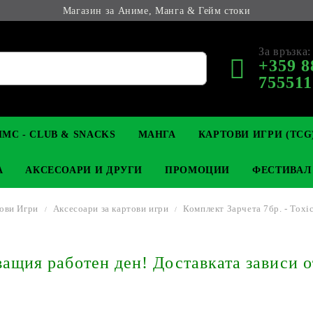
Магазин за Аниме, Манга & Гейм стоки
За връзка:
+359 8
755511
МС - CLUB & SNACKS
МАНГА
КАРТОВИ ИГРИ (TCG
А
АКСЕСОАРИ И ДРУГИ
ПРОМОЦИИ
ФЕСТИВАЛ
ови Игри
Аксесоари за картови игри
Комплект Зарчета 7бр. - Toxi
М КОЛЕКЦИОНЕРСКИ
OP
КЛЮЧОДЪРЖАТЕЛИ
MAGIC: THE GATHERING
YU-GI-OH! TCG
LIGHT NOVEL
АНИМЕ ФИГУРКИ
LORCANA 
З
щия работен ден! Доставката зависи о
И