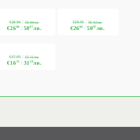
€28.96
€28.95
56.64лв.
56.62лв.
€26
06
50
97
лв.
€26
06
50
97
лв.
€17.95
35.11лв.
€16
15
31
59
лв.