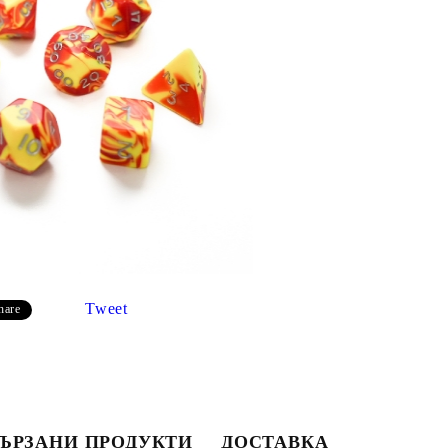
Моят профил
Вход
Регистрация
Tweet
hare
USD
EUR
BGN
RON
ЪРЗАНИ ПРОДУКТИ
ДОСТАВКА