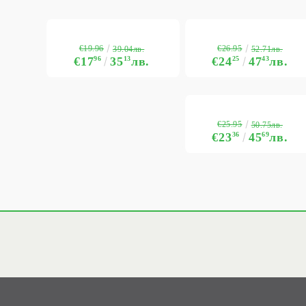
€19.96
€26.95
39.04лв.
52.71лв.
€17
96
35
13
лв.
€24
25
47
43
лв.
€25.95
50.75лв.
€23
36
45
69
лв.