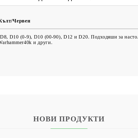
BG
EN
RO
 Жълт/Червен
D8, D10 (0-9), D10 (00-90), D12 и D20. Подходяши за наст
 Warhammer40k и други.
НОВИ ПРОДУКТИ