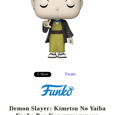
Tweet
Share
Demon Slayer: Kimetsu No Yaiba