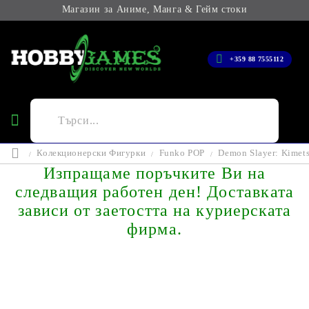
Магазин за Аниме, Манга & Гейм стоки
+359 88 7555112
Колекционерски Фигурки
Funko POP
Demon Slayer: Kimet
Изпращаме поръчките Ви на
следващия работен ден! Доставката
зависи от заетостта на куриерската
фирма.