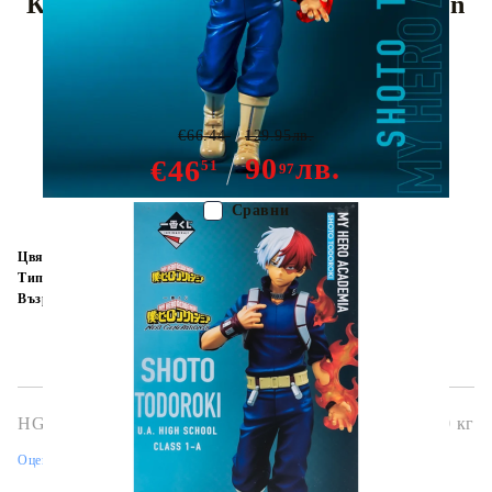
Колекционерска Фигурка Ichiban
Kuji: Next Generation - Shoto
Todoroki
€66.44
129.95лв.
90
лв.
€46
51
97
Сравни
Цвят:
Многоцветен
Тип:
Фигурка
Възраст:
16+
HGA7225
0.600
кг
Оцени продукта