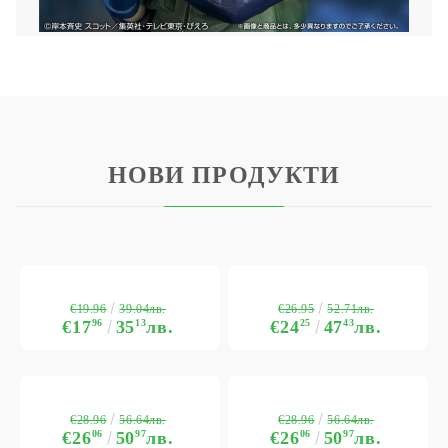
НОВИ ПРОДУКТИ
€19.96
€26.95
39.04лв.
52.71лв.
€17
96
35
13
лв.
€24
25
47
43
лв.
€28.96
€28.96
56.64лв.
56.64лв.
€26
06
50
97
лв.
€26
06
50
97
лв.