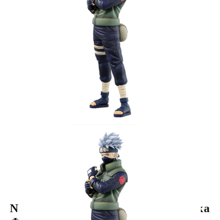
Tweet
Share
Naruto Shippuden Колекционерска