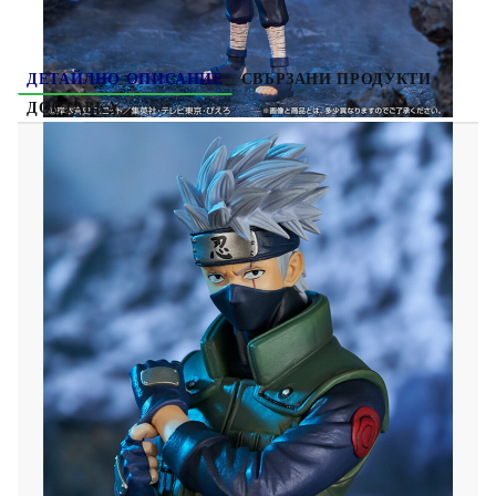
ДЕТАЙЛНО ОПИСАНИЕ
СВЪРЗАНИ ПРОДУКТИ
ДОСТАВКА
Naruto Shippuden Колекционерска Фигурка
Ichiban Kuji: Masterlise - Kakashi Hatake
Материал: ABS/PVC
Височина: 25.4cm
Идва в две версии с Sharingan и нормална.
Фигурката е запечатена и на случаен
принцип.