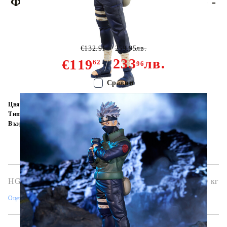
Фигурка Ichiban Kuji: Masterlise -
Kakashi Hatake
€132.91
259.95лв.
233
лв.
€119
62
96
Сравни
Цвят:
Многоцветен
Тип:
Фигурка
Възраст:
16+
HGA7243
0.700
кг
Оцени продукта