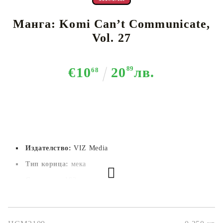
Манга: Komi Can’t Communicate,
Vol. 27
€10
20
89
лв.
68
Издателство:
VIZ Media
Тип корица:
 мека
Страници:
 192
Автор:
Tomohito Oda
Размер:
12.7x19