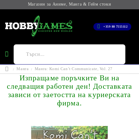
Магазин за Аниме, Манга & Гейм стоки
+359 88 7555112
Манга
Манга: Komi Can’t Communicate, Vol. 27
Изпращаме поръчките Ви на
следващия работен ден! Доставката
зависи от заетостта на куриерската
фирма.