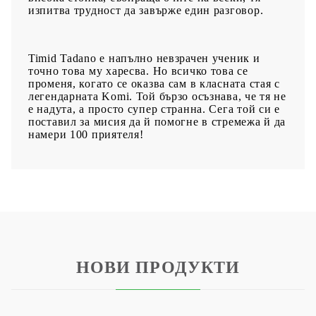
изпитва трудност да завърже един разговор.
Timid Tadano e напълно невзрачен ученик и
точно това му харесва. Но всичко това се
променя, когато се оказва сам в класната стая с
легендарната Komi. Той бързо осъзнава, че тя не
е надута, а просто супер странна. Сега той си е
поставил за мисия да й помогне в стремежа й да
намери 100 приятеля!
НОВИ ПРОДУКТИ