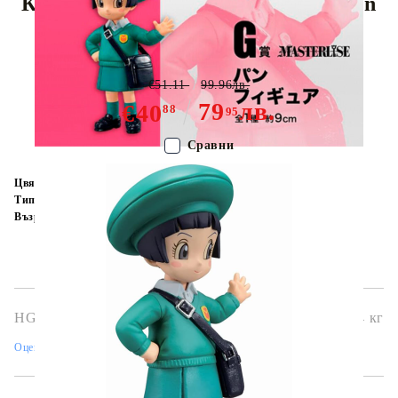
Колекционерска Фигурка Ichiban
Kuji: Pan
€51.11
99.96лв.
79
лв.
€40
88
95
Сравни
Цвят:
Многоцветен
Тип:
Фигурка
Възраст:
16+
HGA7556
0.314
кг
Оцени продукта