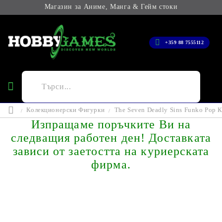
Магазин за Аниме, Манга & Гейм стоки
+359 88 7555112
Колекционерски Фигурки
The Seven Deadly Sins Funko Pop 
Изпращаме поръчките Ви на
следващия работен ден! Доставката
зависи от заетостта на куриерската
фирма.