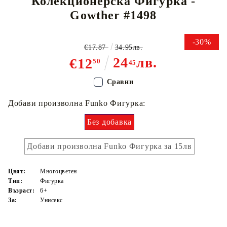
Колекционерска Фигурка -
Gowther #1498
-30%
€17.87
34.95лв.
24
лв.
€12
50
45
Сравни
Добави произволна Funko Фигурка:
Без добавка
Добави произволна Funko Фигурка за 15лв
Цвят:
Многоцветен
Тип:
Фигурка
Възраст:
6+
За:
Унисекс