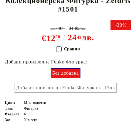
Колекционерска Фигурка - Zeldris
#1501
-30%
€17.87
34.95лв.
24
лв.
€12
50
45
Сравни
Добави произволна Funko Фигурка:
Без добавка
Добави произволна Funko Фигурка за 15лв
Цвят:
Многоцветен
Тип:
Фигурка
Възраст:
6+
За:
Унисекс