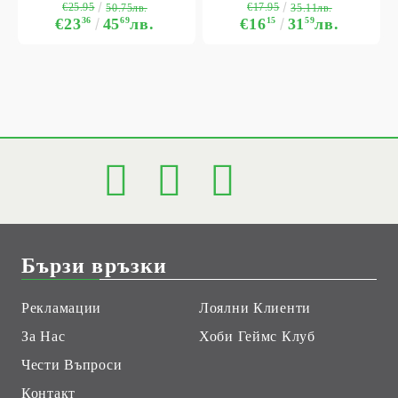
€25.95
€17.95
50.75лв.
35.11лв.
€23
36
45
69
лв.
€16
15
31
59
лв.
Бързи връзки
Рекламации
Лоялни Клиенти
За Нас
Хоби Геймс Клуб
Чести Въпроси
Контакт