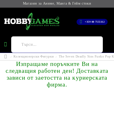
Магазин за Аниме, Манга & Гейм стоки
+359 88 7555112
Колекционерски Фигурки
The Seven Deadly Sins Funko Pop К
Изпращаме поръчките Ви на
следващия работен ден! Доставката
зависи от заетостта на куриерската
фирма.