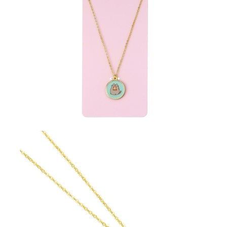
Tweet
Share
Pusheen Колие с Висулка - Blue