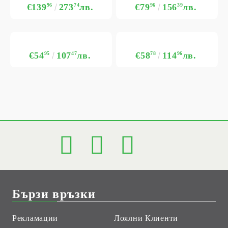
€139
96
273
74
лв.
€79
96
156
39
лв.
€54
95
107
47
лв.
€58
78
114
96
лв.
Бързи връзки
Рекламации
Лоялни Клиенти