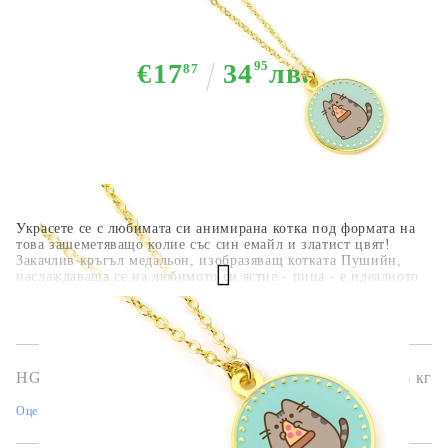
Pizza
€17
34
95
лв.
87
Украсете се с любимата си анимирана котка под формата на
това зашеметяващо колие със син емайл и златист цвят!
Закачлив кръгъл медальон, изобразяващ котката Пушийн,
наслаждаваща се на любимото си ястие - пица - е идеалното
парче, за да покажете любовта си към нея. С 40 см верижка и
удължител това колие е задължително за всеки фен на
Pusheen над 14 години. Част от официална лицензирана
колекция бижута.
HGA7808
0.026
кг
Оцени продукта